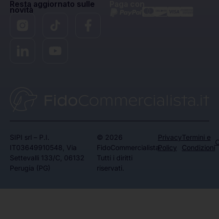
Resta aggiornato sulle
Paga con
novità
SIPI srl – P.I.
© 2026
Privacy
Termini e
C
IT03649910548, Via
FidoCommercialista.
Policy
Condizioni
Settevalli 133/C, 06132
Tutti i diritti
Perugia (PG)
riservati.