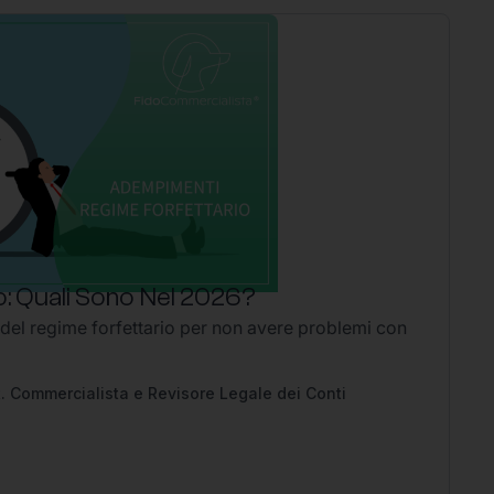
: Quali Sono Nel 2026?
P
 del regime forfettario per non avere problemi con
Li
2
Ap
pe
. Commercialista e Revisore Legale dei Conti