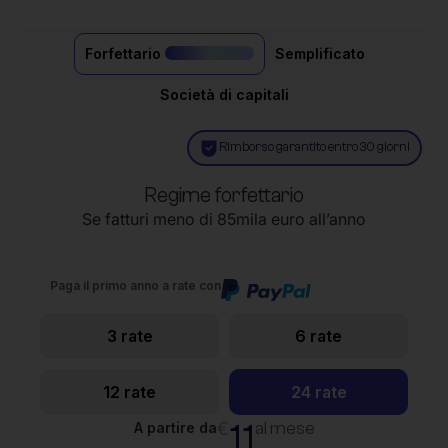
Forfettario
Semplificato
il più acquistato
Società di capitali
Rimborso garantito entro 30 giorni
Regime forfettario
Se fatturi meno di 85mila euro all’anno
Paga il primo anno a rate con
3 rate
6 rate
12 rate
24 rate
11
€
al mese
A partire da