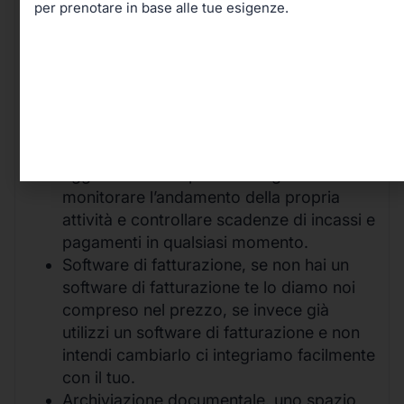
per prenotare in base alle tue esigenze.
Consulente fiscale
dedicato con cui
interagire durante la giornata ponendogli
qualsiasi quesito in materia fiscale.
Gestione economica e finanziaria grazie
alla nostra dashboard con indici
aggiornati in tempo reale in grado di
monitorare l’andamento della propria
attività e controllare scadenze di incassi e
pagamenti in qualsiasi momento.
Software di fatturazione, se non hai un
software di fatturazione te lo diamo noi
compreso nel prezzo, se invece già
utilizzi un software di fatturazione e non
intendi cambiarlo ci integriamo facilmente
con il tuo.
Archiviazione documentale, uno spazio