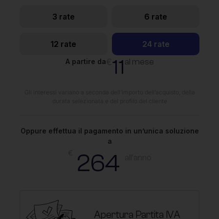
3 rate
6 rate
12 rate
24 rate
11
€
al mese
A partire da
Gli interessi variano a seconda dell’importo dell’acquisto, della
durata selezionata e del profilo del cliente
Oppure effettua il pagamento in un’unica soluzione
a
€
264
all'anno
Apertura Partita IVA