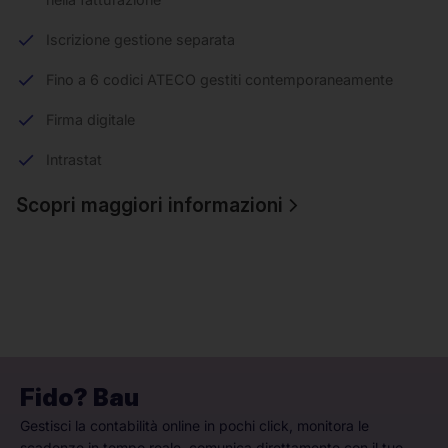
Iscrizione gestione separata
Fino a 6 codici ATECO gestiti contemporaneamente
Firma digitale
Intrastat
Scopri maggiori informazioni
Fido? Bau
Gestisci la contabilità online in pochi click, monitora le
scadenze in tempo reale, comunica direttamente con il tuo