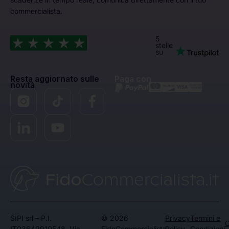
commercialista.
5
stelle
su
Resta aggiornato sulle
Paga con
novità
SIPI srl – P.I.
© 2026
Privacy
Termini e
C
IT03649910548, Via
FidoCommercialista.
Policy
Condizioni