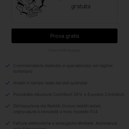
gratuita
Prova gratis
Prezzi IVA esclusa
Commercialista dedicato e specializzato nel regime
forfettario
Analisi in tempo reale dei dati aziendali
Possibilità riduzione Contributi 35% o Esonero Contributi
Dichiarazione dei Redditi (inclusi redditi esteri,
criptovalute e immobili) e Invio modello F24
Fatture elettroniche e analogiche illimitate. Assistenza
nella fatturazione