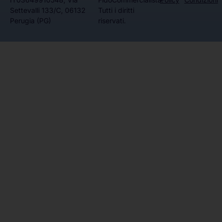
Settevalli 133/C, 06132
Tutti i diritti
Perugia (PG)
riservati.