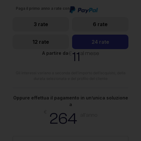
Paga il primo anno a rate con
3 rate
6 rate
12 rate
24 rate
11
€
al mese
A partire da
Gli interessi variano a seconda dell’importo dell’acquisto, della
durata selezionata e del profilo del cliente
Oppure effettua il pagamento in un’unica soluzione
a
€
264
all'anno