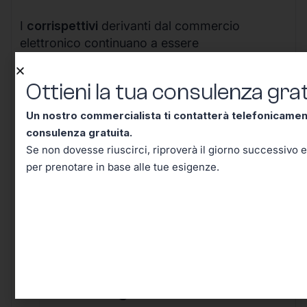
I
corrispettivi
derivanti dal commercio
elettronico continuano a essere
esonerati dall’obbligo di invio telematico.
Questi devono essere annotati nel registro
Ottieni la tua consulenza grat
delle operazioni effettuate, insieme a quello
delle fatture eventualmente emesse.
Un nostro commercialista ti contatterà telefonicame
consulenza gratuita.
Questa è una peculiarità di questo tipo di
Se non dovesse riuscirci, riproverà il giorno successivo e
commercio che è esonerata dall’emissione
per prenotare in base alle tue esigenze.
degli scontrini con registratore telematico.
Per il Regime Contabile Semplificato Ordinario
di un e-commerce cliccare
qui
.
Perché scegliere