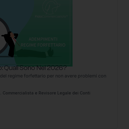
: Quali Sono Nel 2026?
P
 del regime forfettario per non avere problemi con
Li
2
Ap
pe
. Commercialista e Revisore Legale dei Conti