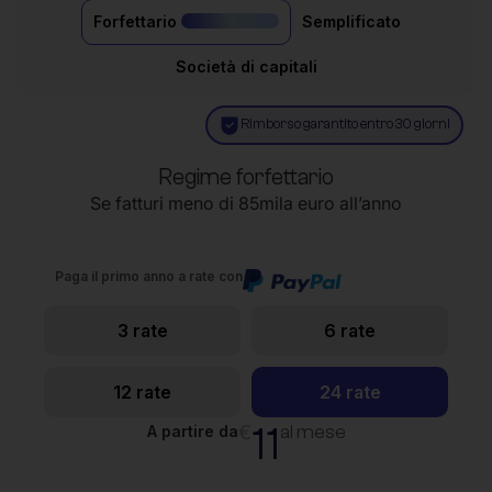
Forfettario
Semplificato
il più acquistato
Società di capitali
Rimborso garantito entro 30 giorni
Regime forfettario
Se fatturi meno di 85mila euro all’anno
Paga il primo anno a rate con
3 rate
6 rate
12 rate
24 rate
11
€
al mese
A partire da