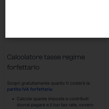
intendi cambiarlo ci integriamo facilmente
con il tuo.
Archiviazione documentale, uno spazio
online su cui poter mettere tutti i
documenti inerenti la propria attività
professionale.
Calcolatore tasse regime
forfettario
Scopri gratuitamente quanto ti costerà la
partita IVA forfettaria
:
Calcola quante imposte e contributi
dovrai pagare e il tuo tax rate, ovvero