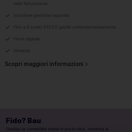
nella fatturazione
Iscrizione gestione separata
Fino a 6 codici ATECO gestiti contemporaneamente
Firma digitale
Intrastat
Scopri maggiori informazioni
Fido? Bau
Gestisci la contabilità online in pochi click, monitora le