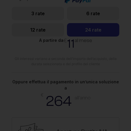
3 rate
6 rate
12 rate
24 rate
11
€
al mese
A partire da
Gli interessi variano a seconda dell’importo dell’acquisto, della
durata selezionata e del profilo del cliente
Oppure effettua il pagamento in un’unica soluzione
a
€
264
all'anno