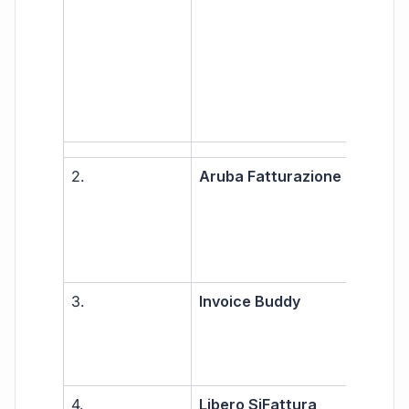
ass
2.
Aruba Fatturazione
PMI
prof
3.
Invoice Buddy
Libe
prof
PMI
4.
Libero SiFattura
Libe