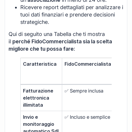
Ricevere report dettagliati per analizzare i
tuoi dati finanziari e prendere decisioni
strategiche.
Qui di seguito una Tabella che ti mostra
il
perché FidoCommercialista sia la scelta
migliore che tu possa fare:
Caratteristica
FidoCommercialista
Softwa
fattur
stand
Fatturazione
✅ Sempre inclusa
❌ Limit
elettronica
extra
illimitata
Invio e
✅ Incluso e semplice
❌ Funzi
monitoraggio
base
automatico SdI