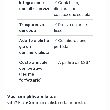
Integrazione
✅ Contabilità,
❌ Limit
con altri servizi
dichiarazioni,
alla fa
costituzione società
Trasparenza
✅ Prezzo chiaro e
❌ Extr
dei costi
fisso
Adatto a chi ha
✅ Collaborazione
❌ Non
già un
perfetta
ottimi
commercialista
Costo annuale
✅ A partire da €264
❌ Spe
competitivo
superi
(regime
forfettario)
Vuoi semplificare la tua
vita?
FidoCommercialista è la risposta.