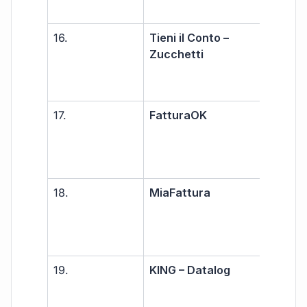
16.
Tieni il Conto –
PMI
Zucchetti
17.
FatturaOK
Libe
prof
PMI
18.
MiaFattura
Libe
prof
PMI
19.
KING – Datalog
PMI
azi