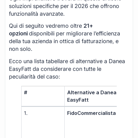
soluzioni specifiche per il 2026 che offrono
funzionalità avanzate.
Qui di seguito vedremo oltre
21+
opzioni
disponibili per migliorare l’efficienza
della tua azienda in ottica di fatturazione, e
non solo.
Ecco una lista tabellare di alternative a Danea
EasyFatt da considerare con tutte le
peculiarità del caso:
#
Alternative a Danea
Ada
EasyFatt
1.
FidoCommercialista
Libe
prof
PMI
capi