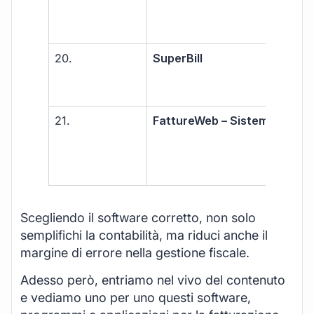
20.
SuperBill
Libe
prof
PMI
21.
FattureWeb – Sistemi
Libe
prof
PMI
Scegliendo il software corretto, non solo
semplifichi la contabilità, ma riduci anche il
margine di errore nella gestione fiscale.
Adesso però, entriamo nel vivo del contenuto
e vediamo uno per uno questi software,