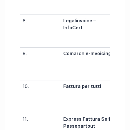
8.
Legalinvoice –
Libe
InfoCert
prof
PMI
9.
Comarch e-Invoicing
Gra
10.
Fattura per tutti
Libe
prof
PMI
11.
Express Fattura Self –
Libe
Passepartout
prof