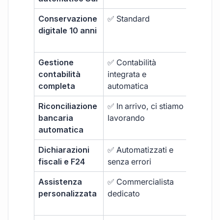
Conservazione
✅ Standard
❌ Spes
digitale 10 anni
inclusa
Gestione
✅ Contabilità
❌ Non 
contabilità
integrata e
completa
automatica
Riconciliazione
✅ In arrivo, ci stiamo
❌ Funzi
bancaria
lavorando
avanza
automatica
spesso
Dichiarazioni
✅ Automatizzati e
❌ Non i
fiscali e F24
senza errori
Assistenza
✅ Commercialista
❌ Supp
personalizzata
dedicato
generi
pagam