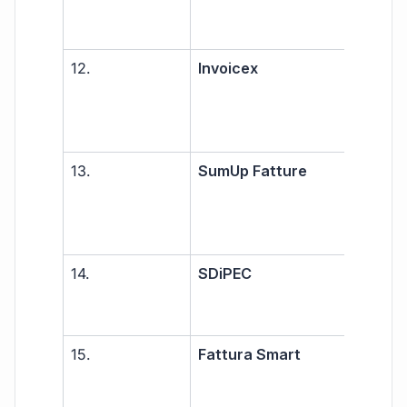
PMI
12.
Invoicex
Pic
azie
prof
13.
SumUp Fatture
Libe
prof
PMI
14.
SDiPEC
Libe
prof
15.
Fattura Smart
Libe
prof
PMI