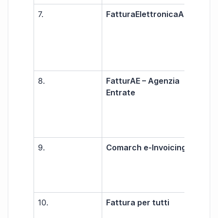
7.
FatturaElettronicaAPP
Libe
prof
8.
FatturAE – Agenzia
Libe
Entrate
prof
PMI
9.
Comarch e-Invoicing
Gra
10.
Fattura per tutti
Libe
prof