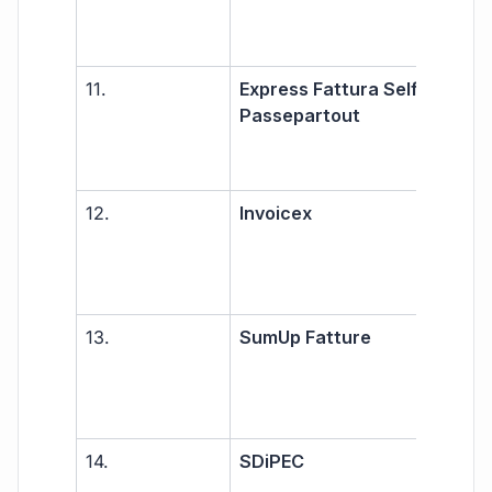
PMI
11.
Express Fattura Self –
Libe
Passepartout
prof
PMI
12.
Invoicex
Pic
azie
prof
13.
SumUp Fatture
Libe
prof
PMI
14.
SDiPEC
Libe
prof