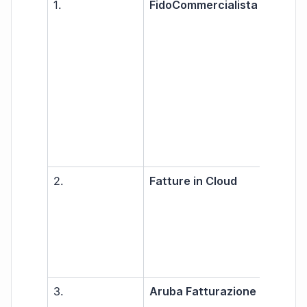
1.
FidoCommercialista
Libe
prof
PMI
capi
ass
2.
Fatture in Cloud
Libe
prof
PMI
3.
Aruba Fatturazione
PMI