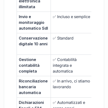
elettronica
extra
illimitata
Invio e
✅ Incluso e semplice
❌ Funzi
monitoraggio
base
automatico SdI
Conservazione
✅ Standard
❌ Spes
digitale 10 anni
inclusa
Gestione
✅ Contabilità
❌ Non 
contabilità
integrata e
completa
automatica
Riconciliazione
✅ In arrivo, ci stiamo
❌ Funzi
bancaria
lavorando
avanza
automatica
spesso
Dichiarazioni
✅ Automatizzati e
❌ Non i