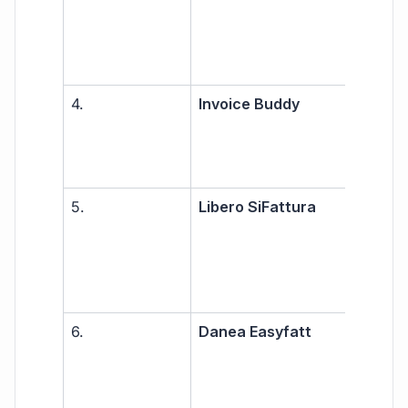
prof
4.
Invoice Buddy
Libe
prof
PMI
5.
Libero SiFattura
Libe
prof
PMI
6.
Danea Easyfatt
Pic
imp
arti