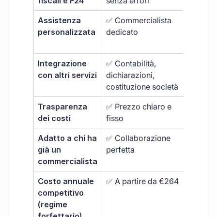
fiscali e F24
senza errori
Assistenza
✅ Commercialista
❌ Supp
personalizzata
dedicato
generi
pagam
Integrazione
✅ Contabilità,
❌ Limit
con altri servizi
dichiarazioni,
alla fa
costituzione società
Trasparenza
✅ Prezzo chiaro e
❌ Extr
dei costi
fisso
Adatto a chi ha
✅ Collaborazione
❌ Non
già un
perfetta
ottimi
commercialista
Costo annuale
✅ A partire da €264
❌ Spe
competitivo
superi
(regime
forfettario)