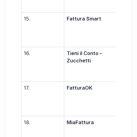
15.
Fattura Smart
Libe
prof
PMI
16.
Tieni il Conto –
PMI
Zucchetti
17.
FatturaOK
Libe
prof
PMI
18.
MiaFattura
Libe
prof