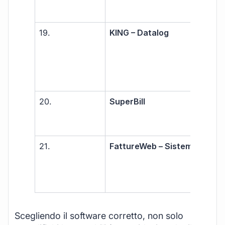
PMI
19.
KING – Datalog
PMI
azi
20.
SuperBill
Libe
prof
PMI
21.
FattureWeb – Sistemi
Libe
prof
PMI
Scegliendo il software corretto, non solo