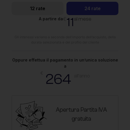
12 rate
24 rate
11
€
al mese
A partire da
Gli interessi variano a seconda dell’importo dell’acquisto, della
durata selezionata e del profilo del cliente
Oppure effettua il pagamento in un’unica soluzione
a
€
264
all'anno
Apertura Partita IVA
gratuita