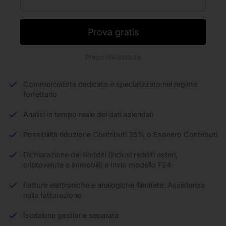
Prova gratis
Prezzi IVA esclusa
Commercialista dedicato e specializzato nel regime
forfettario
Analisi in tempo reale dei dati aziendali
Possibilità riduzione Contributi 35% o Esonero Contributi
Dichiarazione dei Redditi (inclusi redditi esteri,
criptovalute e immobili) e Invio modello F24
Fatture elettroniche e analogiche illimitate. Assistenza
nella fatturazione
Iscrizione gestione separata