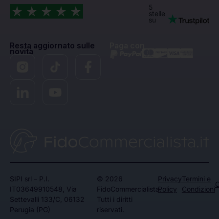
5
stelle
su
Resta aggiornato sulle
Paga con
novità
SIPI srl – P.I.
© 2026
Privacy
Termini e
C
IT03649910548, Via
FidoCommercialista.
Policy
Condizioni
Settevalli 133/C, 06132
Tutti i diritti
Perugia (PG)
riservati.