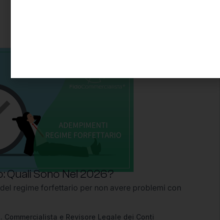
: Quali Sono Nel 2026?
 del regime forfettario per non avere problemi con
2
. Commercialista e Revisore Legale dei Conti