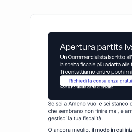
Apertura partita iv
Un Commercialista iscritto all
la scelta fiscale più adatta all
Ti contattiamo entro pochi min
Richiedi la consulenza gratu
Non è richiesta carta di credito
Se sei a Ameno vuoi e sei stanco di 
che sembrano non finire mai, è arr
gestisci la tua fiscalità.
O ancora meglio,
il modo in cui ini