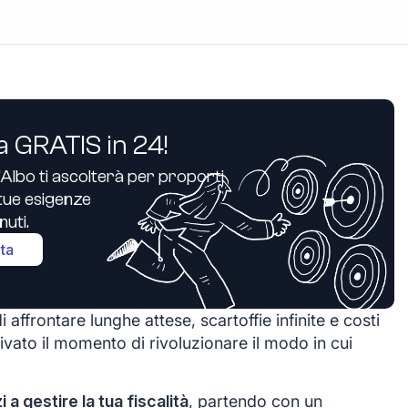
a GRATIS in 24!
’Albo ti ascolterà per proporti
e tue esigenze
uti.
ita
affrontare lunghe attese, scartoffie infinite e costi
ivato il momento di rivoluzionare il modo in cui
zi a gestire la tua fiscalità
, partendo con un