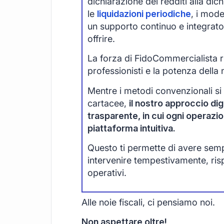
dichiarazione dei redditi alla di
le
liquidazioni periodiche
, i mode
un supporto continuo e integrato
offrire.
La forza di FidoCommercialista ri
professionisti e la potenza della 
Mentre i metodi convenzionali si
cartacee,
il nostro approccio digi
trasparente, in cui ogni operazi
piattaforma intuitiva.
Questo ti permette di avere sempre
intervenire tempestivamente, ri
operativi.
Alle noie fiscali, ci pensiamo noi.
Non aspettare oltre!