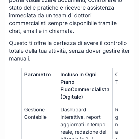
stato delle pratiche e ricevere assistenza
immediata da un team di dottori
commercialisti sempre disponibile tramite
chat, email e in chiamata.
Questo ti offre la certezza di avere il controllo
totale della tua attività, senza dover gestire iter
manuali.
Parametro
Incluso in Ogni
Commerci
Piano
Tradizion
FidoCommercialista
(Digitale)
Gestione
Dashboard
Report car
Contabile
interattiva, report
gestione
aggiornati in tempo
manuale,
reale, redazione del
aggiornam