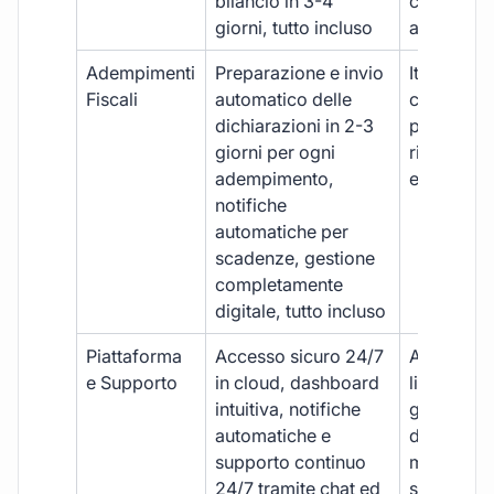
bilancio in 3-4
con ritardi
giorni, tutto incluso
aggiuntivi
Adempimenti
Preparazione e invio
Iter manua
Fiscali
automatico delle
costi aggi
dichiarazioni in 2-3
per ogni p
giorni per ogni
rischio di 
adempimento,
e dimenti
notifiche
automatiche per
scadenze, gestione
completamente
digitale, tutto incluso
Piattaforma
Accesso sicuro 24/7
Accesso
e Supporto
in cloud, dashboard
limitato,
intuitiva, notifiche
gestione
automatiche e
document
supporto continuo
manuale,
24/7 tramite chat ed
supporto