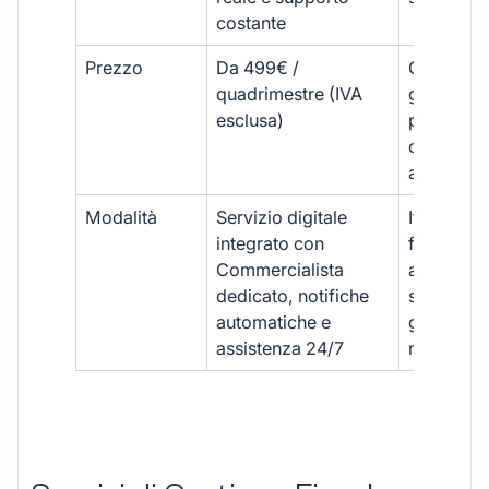
costante
Prezzo
Da 499€ /
Costi varia
quadrimestre (IVA
generalm
esclusa)
più elevat
ogni
adempim
Modalità
Servizio digitale
Iter
integrato con
framment
Commercialista
appuntame
dedicato, notifiche
studio e
automatiche e
gestione
assistenza 24/7
manuale