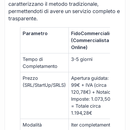
caratterizzano il metodo tradizionale,
permettendoti di avere un servizio completo e
trasparente.
Parametro
FidoCommercialista
Com
(Commercialista
Tra
Online)
Tempo di
3-5 giorni
10-
Completamento
Prezzo
Apertura guidata:
€10
(SRL/StartUp/SRLS)
99€ + IVA (circa
+ s
120,78€) + Notaio e
ext
Imposte: 1.073,50€
= Totale circa
1.194,28€
Modalità
Iter completamente
Iter