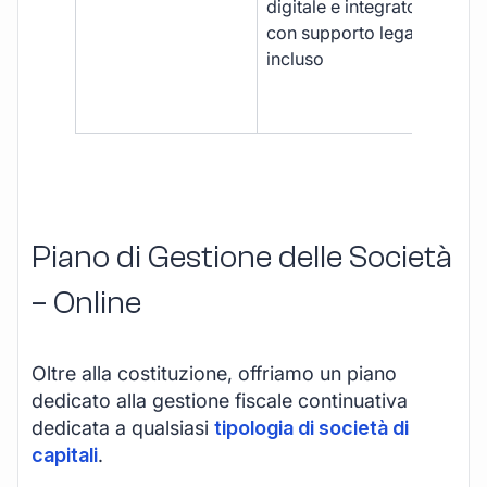
digitale e integrato,
fra
con supporto legale
doc
incluso
car
app
mul
Piano di Gestione delle Società
– Online
Oltre alla costituzione, offriamo un piano
dedicato alla gestione fiscale continuativa
dedicata a qualsiasi
tipologia di società di
capitali
.