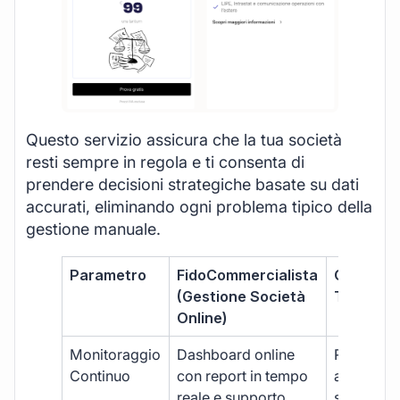
Questo servizio assicura che la tua società
resti sempre in regola e ti consenta di
prendere decisioni strategiche basate su dati
accurati, eliminando ogni problema tipico della
gestione manuale.
Parametro
FidoCommercialista
Commerci
(Gestione Società
Tradizion
Online)
Monitoraggio
Dashboard online
Report ma
Continuo
con report in tempo
aggiorna
reale e supporto
sporadici