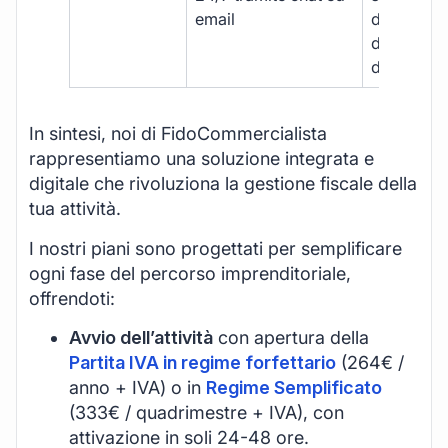
email
disponibil
durante gli
d’ufficio.
In sintesi, noi di FidoCommercialista
rappresentiamo una soluzione integrata e
digitale che rivoluziona la gestione fiscale della
tua attività.
I nostri piani sono progettati per semplificare
ogni fase del percorso imprenditoriale,
offrendoti:
Avvio dell’attività
con apertura della
Partita IVA in regime forfettario
(264€ /
anno + IVA) o in
Regime Semplificato
(333€ / quadrimestre + IVA), con
attivazione in soli 24-48 ore.