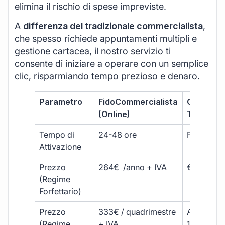
elimina il rischio di spese impreviste.
A
differenza del tradizionale commercialista
,
che spesso richiede appuntamenti multipli e
gestione cartacea, il nostro servizio ti
consente di iniziare a operare con un semplice
clic, risparmiando tempo prezioso e denaro.
Parametro
FidoCommercialista
Commerci
(Online)
Tradizion
Tempo di
24-48 ore
Fino a 30 
Attivazione
Prezzo
264€ /anno + IVA
€500 – €
(Regime
Forfettario)
Prezzo
333€ / quadrimestre
A partire 
(Regime
+ IVA
1800 € + 