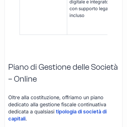
digitale e integrato,
fra
con supporto legale
doc
incluso
car
app
mul
Piano di Gestione delle Società
– Online
Oltre alla costituzione, offriamo un piano
dedicato alla gestione fiscale continuativa
dedicata a qualsiasi
tipologia di società di
capitali
.