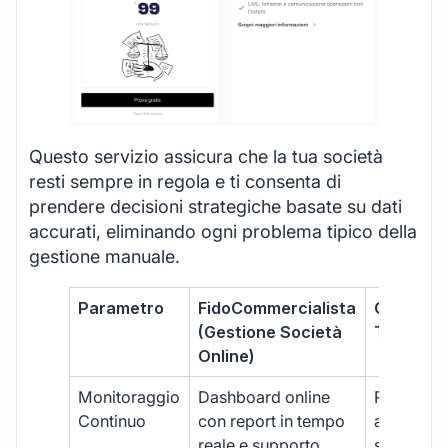
Questo servizio assicura che la tua società
resti sempre in regola e ti consenta di
prendere decisioni strategiche basate su dati
accurati, eliminando ogni problema tipico della
gestione manuale.
Parametro
FidoCommercialista
Commerci
(Gestione Società
Tradizion
Online)
Monitoraggio
Dashboard online
Report ma
Continuo
con report in tempo
aggiorna
reale e supporto
sporadici