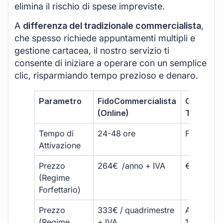
elimina il rischio di spese impreviste.
A
differenza del tradizionale commercialista
,
che spesso richiede appuntamenti multipli e
gestione cartacea, il nostro servizio ti
consente di iniziare a operare con un semplice
clic, risparmiando tempo prezioso e denaro.
Parametro
FidoCommercialista
Commerci
(Online)
Tradizion
Tempo di
24-48 ore
Fino a 30 
Attivazione
Prezzo
264€ /anno + IVA
€500 – €
(Regime
Forfettario)
Prezzo
333€ / quadrimestre
A partire 
(Regime
+ IVA
1800 € + 