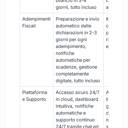
bilancio in 3-4
con ritardi
giorni, tutto incluso
aggiuntivi
Adempimenti
Preparazione e invio
Iter manua
Fiscali
automatico delle
costi aggi
dichiarazioni in 2-3
per ogni p
giorni per ogni
rischio di 
adempimento,
e dimenti
notifiche
automatiche per
scadenze, gestione
completamente
digitale, tutto incluso
Piattaforma
Accesso sicuro 24/7
Accesso
e Supporto
in cloud, dashboard
limitato,
intuitiva, notifiche
gestione
automatiche e
document
supporto continuo
manuale,
24/7 tramite chat ed
supporto