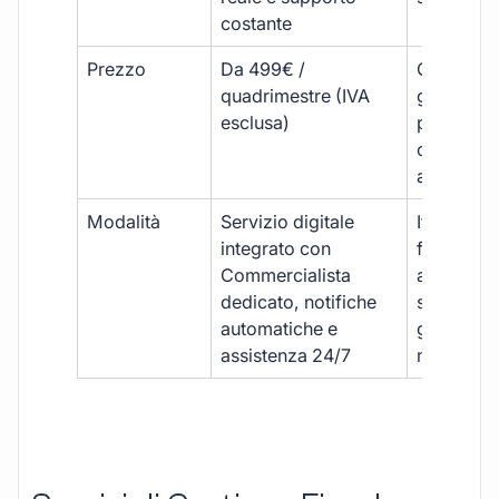
costante
Prezzo
Da 499€ /
Costi varia
quadrimestre (IVA
generalm
esclusa)
più elevat
ogni
adempim
Modalità
Servizio digitale
Iter
integrato con
framment
Commercialista
appuntame
dedicato, notifiche
studio e
automatiche e
gestione
assistenza 24/7
manuale