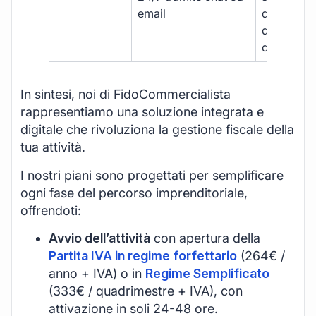
email
disponibil
durante gli
d’ufficio.
In sintesi, noi di FidoCommercialista
rappresentiamo una soluzione integrata e
digitale che rivoluziona la gestione fiscale della
tua attività.
I nostri piani sono progettati per semplificare
ogni fase del percorso imprenditoriale,
offrendoti:
Avvio dell’attività
con apertura della
Partita IVA in regime forfettario
(264€ /
anno + IVA) o in
Regime Semplificato
(333€ / quadrimestre + IVA), con
attivazione in soli 24-48 ore.