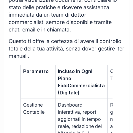
stato delle pratiche e ricevere assistenza
immediata da un team di dottori
commercialisti sempre disponibile tramite
chat, email e in chiamata.
Questo ti offre la certezza di avere il controllo
totale della tua attività, senza dover gestire iter
manuali.
Parametro
Incluso in Ogni
Commerci
Piano
Tradizion
FidoCommercialista
(Digitale)
Gestione
Dashboard
Report car
Contabile
interattiva, report
gestione
aggiornati in tempo
manuale,
reale, redazione del
aggiornam