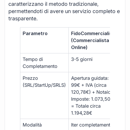
caratterizzano il metodo tradizionale,
permettendoti di avere un servizio completo e
trasparente.
Parametro
FidoCommercialista
Com
(Commercialista
Tra
Online)
Tempo di
3-5 giorni
10-
Completamento
Prezzo
Apertura guidata:
€10
(SRL/StartUp/SRLS)
99€ + IVA (circa
+ s
120,78€) + Notaio e
ext
Imposte: 1.073,50€
= Totale circa
1.194,28€
Modalità
Iter completamente
Iter