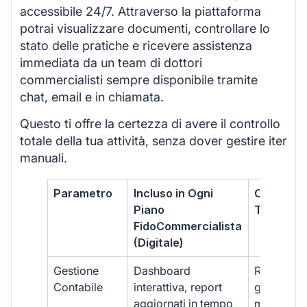
accessibile 24/7. Attraverso la piattaforma
potrai visualizzare documenti, controllare lo
stato delle pratiche e ricevere assistenza
immediata da un team di dottori
commercialisti sempre disponibile tramite
chat, email e in chiamata.
Questo ti offre la certezza di avere il controllo
totale della tua attività, senza dover gestire iter
manuali.
Parametro
Incluso in Ogni
Commerci
Piano
Tradizion
FidoCommercialista
(Digitale)
Gestione
Dashboard
Report car
Contabile
interattiva, report
gestione
aggiornati in tempo
manuale,