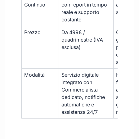
Continuo
con report in tempo
aggiorna
reale e supporto
sporadici
costante
Prezzo
Da 499€ /
Costi varia
quadrimestre (IVA
generalm
esclusa)
più elevat
ogni
adempim
Modalità
Servizio digitale
Iter
integrato con
framment
Commercialista
appuntame
dedicato, notifiche
studio e
automatiche e
gestione
assistenza 24/7
manuale