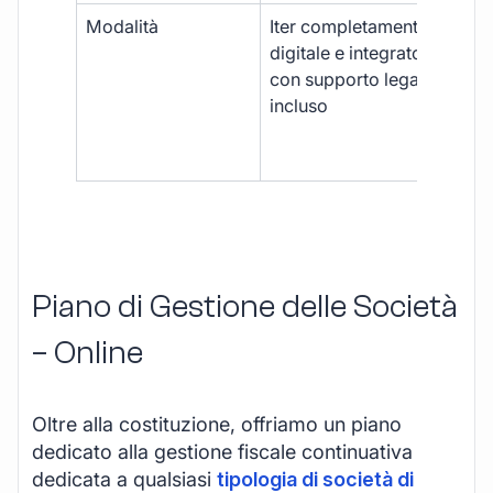
Modalità
Iter completamente
Iter
digitale e integrato,
fra
con supporto legale
doc
incluso
car
app
mul
Piano di Gestione delle Società
– Online
Oltre alla costituzione, offriamo un piano
dedicato alla gestione fiscale continuativa
dedicata a qualsiasi
tipologia di società di