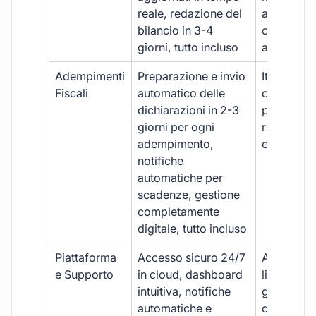
reale, redazione del
aggiornam
bilancio in 3-4
con ritardi
giorni, tutto incluso
aggiuntivi
Adempimenti
Preparazione e invio
Iter manua
Fiscali
automatico delle
costi aggi
dichiarazioni in 2-3
per ogni p
giorni per ogni
rischio di 
adempimento,
e dimenti
notifiche
automatiche per
scadenze, gestione
completamente
digitale, tutto incluso
Piattaforma
Accesso sicuro 24/7
Accesso
e Supporto
in cloud, dashboard
limitato,
intuitiva, notifiche
gestione
automatiche e
document