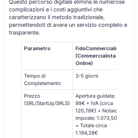
Questo percorso digitale elimina le numerose
complicazioni e i costi aggiuntivi che
caratterizzano il metodo tradizionale,
permettendoti di avere un servizio completo e
trasparente.
Parametro
FidoCommercialista
Com
(Commercialista
Tra
Online)
Tempo di
3-5 giorni
10-
Completamento
Prezzo
Apertura guidata:
€10
(SRL/StartUp/SRLS)
99€ + IVA (circa
+ s
120,78€) + Notaio e
ext
Imposte: 1.073,50€
= Totale circa
1.194,28€