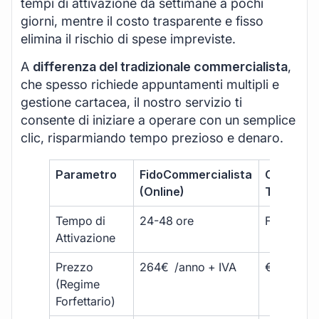
tempi di attivazione da settimane a pochi
giorni, mentre il costo trasparente e fisso
elimina il rischio di spese impreviste.
A
differenza del tradizionale commercialista
,
che spesso richiede appuntamenti multipli e
gestione cartacea, il nostro servizio ti
consente di iniziare a operare con un semplice
clic, risparmiando tempo prezioso e denaro.
Parametro
FidoCommercialista
Commerci
(Online)
Tradizion
Tempo di
24-48 ore
Fino a 30 
Attivazione
Prezzo
264€ /anno + IVA
€500 – €
(Regime
Forfettario)