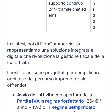
supporto continuo
manuale,
24/7 tramite chat ed
supporto
email
disponibil
durante gli
d’ufficio.
In sintesi, noi di FidoCommercialista
rappresentiamo una soluzione integrata e
digitale che rivoluziona la gestione fiscale della
tua attività.
I nostri piani sono progettati per semplificare
ogni fase del percorso imprenditoriale,
offrendoti:
Avvio dell’attività
con apertura della
Partita IVA in regime forfettario
(264€ /
anno + IVA) o in
Regime Semplificato