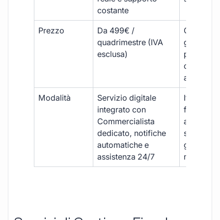
costante
Prezzo
Da 499€ /
Costi varia
quadrimestre (IVA
generalm
esclusa)
più elevat
ogni
adempim
Modalità
Servizio digitale
Iter
integrato con
framment
Commercialista
appuntame
dedicato, notifiche
studio e
automatiche e
gestione
assistenza 24/7
manuale