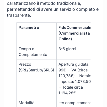
caratterizzano il metodo tradizionale,
permettendoti di avere un servizio completo e
trasparente.
Parametro
FidoCommercialista
Com
(Commercialista
Tra
Online)
Tempo di
3-5 giorni
10-
Completamento
Prezzo
Apertura guidata:
€10
(SRL/StartUp/SRLS)
99€ + IVA (circa
+ s
120,78€) + Notaio e
ext
Imposte: 1.073,50€
= Totale circa
1.194,28€
Modalità
Iter completamente
Iter