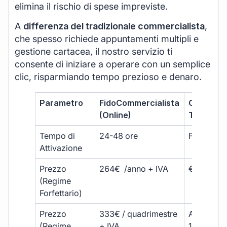
elimina il rischio di spese impreviste.
A
differenza del tradizionale commercialista
,
che spesso richiede appuntamenti multipli e
gestione cartacea, il nostro servizio ti
consente di iniziare a operare con un semplice
clic, risparmiando tempo prezioso e denaro.
Parametro
FidoCommercialista
Commerci
(Online)
Tradizion
Tempo di
24-48 ore
Fino a 30 
Attivazione
Prezzo
264€ /anno + IVA
€500 – €
(Regime
Forfettario)
Prezzo
333€ / quadrimestre
A partire 
(Regime
+ IVA
1800 € + 