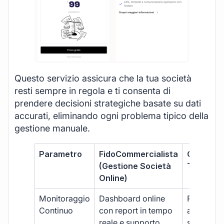
Questo servizio assicura che la tua società
resti sempre in regola e ti consenta di
prendere decisioni strategiche basate su dati
accurati, eliminando ogni problema tipico della
gestione manuale.
Parametro
FidoCommercialista
Commerci
(Gestione Società
Tradizion
Online)
Monitoraggio
Dashboard online
Report ma
Continuo
con report in tempo
aggiorna
reale e supporto
sporadici