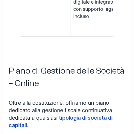
digitale e integrato,
fra
con supporto legale
doc
incluso
car
app
mul
Piano di Gestione delle Società
– Online
Oltre alla costituzione, offriamo un piano
dedicato alla gestione fiscale continuativa
dedicata a qualsiasi
tipologia di società di
capitali
.