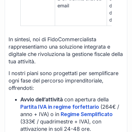
email
disponibil
durante gli
d’ufficio.
In sintesi, noi di FidoCommercialista
rappresentiamo una soluzione integrata e
digitale che rivoluziona la gestione fiscale della
tua attività.
I nostri piani sono progettati per semplificare
ogni fase del percorso imprenditoriale,
offrendoti:
Avvio dell’attività
con apertura della
Partita IVA in regime forfettario
(264€ /
anno + IVA) o in
Regime Semplificato
(333€ / quadrimestre + IVA), con
attivazione in soli 24-48 ore.