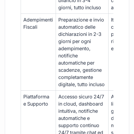
bilancio in 3-4
con ritardi
giorni, tutto incluso
aggiuntivi
Adempimenti
Preparazione e invio
Iter manua
Fiscali
automatico delle
costi aggi
dichiarazioni in 2-3
per ogni p
giorni per ogni
rischio di 
adempimento,
e dimenti
notifiche
automatiche per
scadenze, gestione
completamente
digitale, tutto incluso
Piattaforma
Accesso sicuro 24/7
Accesso
e Supporto
in cloud, dashboard
limitato,
intuitiva, notifiche
gestione
automatiche e
document
supporto continuo
manuale,
24/7 tramite chat ed
supporto