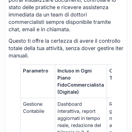
stato delle pratiche e ricevere assistenza
immediata da un team di dottori
commercialisti sempre disponibile tramite
chat, email e in chiamata.
Questo ti offre la certezza di avere il controllo
totale della tua attività, senza dover gestire iter
manuali.
Parametro
Incluso in Ogni
Commerci
Piano
Tradizion
FidoCommercialista
(Digitale)
Gestione
Dashboard
Report car
Contabile
interattiva, report
gestione
aggiornati in tempo
manuale,
reale, redazione del
aggiornam