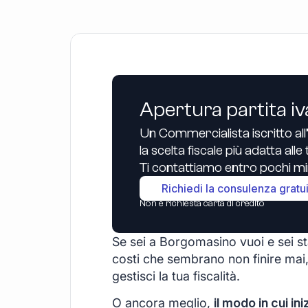
Apertura partita iv
Un Commercialista iscritto all
la scelta fiscale più adatta all
Ti contattiamo entro pochi min
Richiedi la consulenza gratu
Non è richiesta carta di credito
Se sei a Borgomasino vuoi e sei sta
costi che sembrano non finire mai,
gestisci la tua fiscalità.
O ancora meglio,
il modo in cui ini