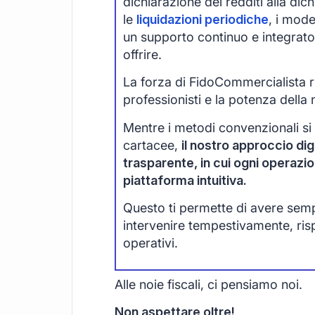
dichiarazione dei redditi alla di
le
liquidazioni periodiche
, i mode
un supporto continuo e integrato
offrire.
La forza di FidoCommercialista ri
professionisti e la potenza della 
Mentre i metodi convenzionali si
cartacee,
il nostro approccio digi
trasparente, in cui ogni operazi
piattaforma intuitiva.
Questo ti permette di avere sempre
intervenire tempestivamente, ri
operativi.
Alle noie fiscali, ci pensiamo noi.
Non aspettare oltre!