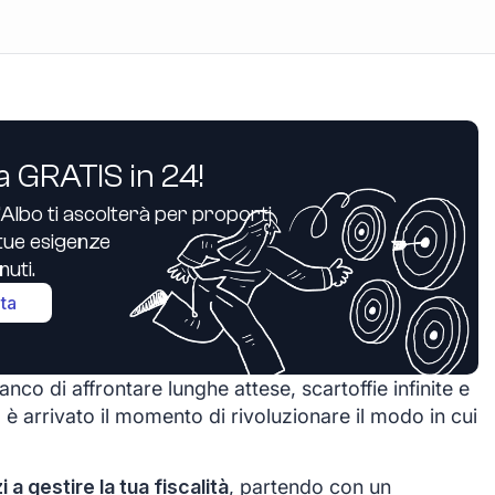
a GRATIS in 24!
’Albo ti ascolterà per proporti
e tue esigenze
uti.
ita
nco di affrontare lunghe attese, scartoffie infinite e
 è arrivato il momento di rivoluzionare il modo in cui
zi a gestire la tua fiscalità
, partendo con un