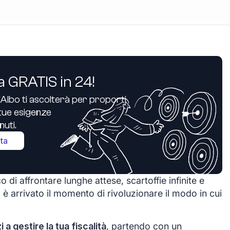
a GRATIS in 24!
’Albo ti ascolterà per proporti
e tue esigenze
uti.
ita
 di affrontare lunghe attese, scartoffie infinite e
 è arrivato il momento di rivoluzionare il modo in cui
zi a gestire la tua fiscalità
, partendo con un