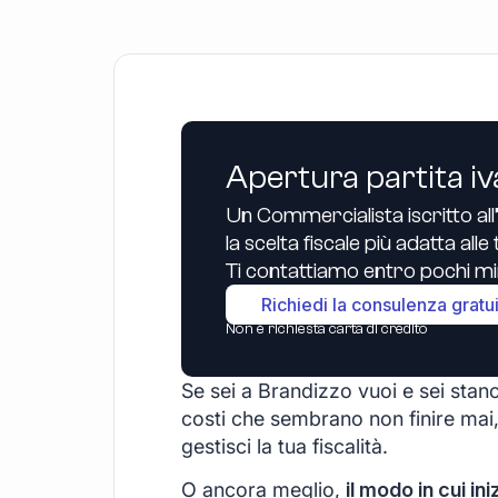
Apertura partita iv
Un Commercialista iscritto all
la scelta fiscale più adatta all
Ti contattiamo entro pochi min
Richiedi la consulenza gratu
Non è richiesta carta di credito
Se sei a Brandizzo vuoi e sei stanco
costi che sembrano non finire mai,
gestisci la tua fiscalità.
O ancora meglio,
il modo in cui ini