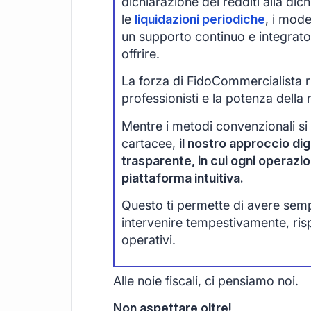
dichiarazione dei redditi alla di
le
liquidazioni periodiche
, i mode
un supporto continuo e integrato
offrire.
La forza di FidoCommercialista ri
professionisti e la potenza della 
Mentre i metodi convenzionali si
cartacee,
il nostro approccio digi
trasparente, in cui ogni operazi
piattaforma intuitiva.
Questo ti permette di avere sempre
intervenire tempestivamente, ri
operativi.
Alle noie fiscali, ci pensiamo noi.
Non aspettare oltre!