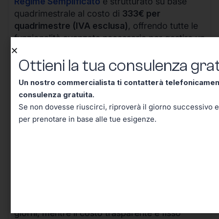
Regime Semplificato
è strutturato su base
quadrimestrale al costo di
333€ per
quadrimestre (IVA esclusa)
, offrendo tutte le
funzionalità avanzate necessarie per gestire un
business in crescita.
Ottieni la tua consulenza grat
Un nostro commercialista ti contatterà telefonicame
consulenza gratuita.
Se non dovesse riuscirci, riproverà il giorno successivo e
per prenotare in base alle tue esigenze.
I vantaggi della nostra soluzione sono evidenti:
il processo completamente digitale riduce i
tempi di attivazione da settimane a pochi
giorni, mentre il costo trasparente e fisso