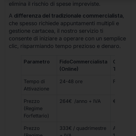
elimina il rischio di spese impreviste.
A
differenza del tradizionale commercialista
,
che spesso richiede appuntamenti multipli e
gestione cartacea, il nostro servizio ti
consente di iniziare a operare con un semplice
clic, risparmiando tempo prezioso e denaro.
Parametro
FidoCommercialista
Commerci
(Online)
Tradizion
Tempo di
24-48 ore
Fino a 30 
Attivazione
Prezzo
264€ /anno + IVA
€500 – €
(Regime
Forfettario)
Prezzo
333€ / quadrimestre
A partire 
(Regime
+ IVA
1800 € + 