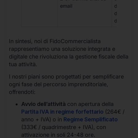
email
disponibil
durante gli
d’ufficio.
In sintesi, noi di FidoCommercialista
rappresentiamo una soluzione integrata e
digitale che rivoluziona la gestione fiscale della
tua attività.
I nostri piani sono progettati per semplificare
ogni fase del percorso imprenditoriale,
offrendoti:
Avvio dell’attività
con apertura della
Partita IVA in regime forfettario
(264€ /
anno + IVA) o in
Regime Semplificato
(333€ / quadrimestre + IVA), con
attivazione in soli 24-48 ore.