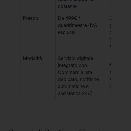
costante
Prezzo
Da 499€ /
Costi varia
quadrimestre (IVA
generalm
esclusa)
più elevat
ogni
adempim
Modalità
Servizio digitale
Iter
integrato con
framment
Commercialista
appuntame
dedicato, notifiche
studio e
automatiche e
gestione
assistenza 24/7
manuale