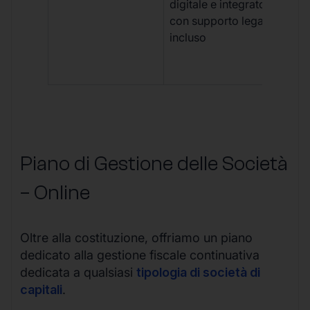
digitale e integrato,
fra
con supporto legale
doc
incluso
car
app
mul
Piano di Gestione delle Società
– Online
Oltre alla costituzione, offriamo un piano
dedicato alla gestione fiscale continuativa
dedicata a qualsiasi
tipologia di società di
capitali
.