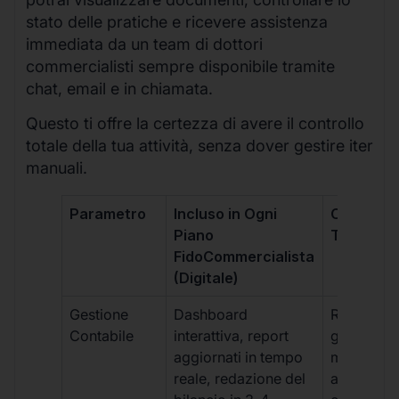
stato delle pratiche e ricevere assistenza
immediata da un team di dottori
commercialisti sempre disponibile tramite
chat, email e in chiamata.
Questo ti offre la certezza di avere il controllo
totale della tua attività, senza dover gestire iter
manuali.
Parametro
Incluso in Ogni
Commerci
Piano
Tradizion
FidoCommercialista
(Digitale)
Gestione
Dashboard
Report car
Contabile
interattiva, report
gestione
aggiornati in tempo
manuale,
reale, redazione del
aggiornam