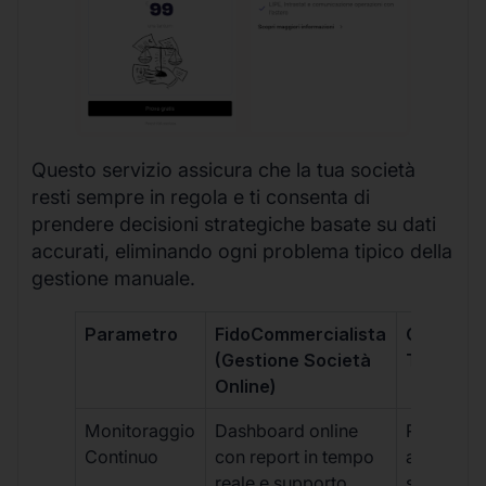
Questo servizio assicura che la tua società
resti sempre in regola e ti consenta di
prendere decisioni strategiche basate su dati
accurati, eliminando ogni problema tipico della
gestione manuale.
Parametro
FidoCommercialista
Commerci
(Gestione Società
Tradizion
Online)
Monitoraggio
Dashboard online
Report ma
Continuo
con report in tempo
aggiorna
reale e supporto
sporadici