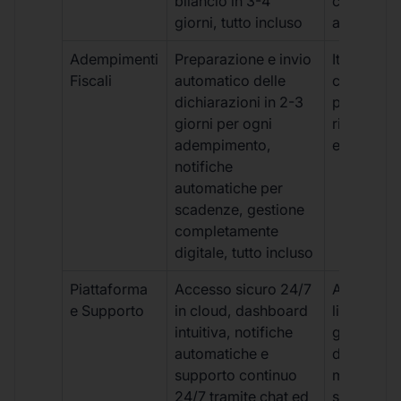
bilancio in 3-4
con ritardi
giorni, tutto incluso
aggiuntivi
Adempimenti
Preparazione e invio
Iter manua
Fiscali
automatico delle
costi aggi
dichiarazioni in 2-3
per ogni p
giorni per ogni
rischio di 
adempimento,
e dimenti
notifiche
automatiche per
scadenze, gestione
completamente
digitale, tutto incluso
Piattaforma
Accesso sicuro 24/7
Accesso
e Supporto
in cloud, dashboard
limitato,
intuitiva, notifiche
gestione
automatiche e
document
supporto continuo
manuale,
24/7 tramite chat ed
supporto