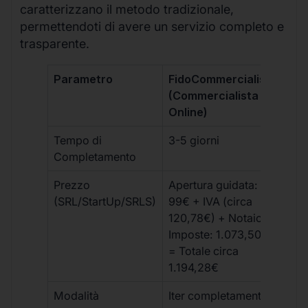
caratterizzano il metodo tradizionale,
permettendoti di avere un servizio completo e
trasparente.
Parametro
FidoCommercialista
Com
(Commercialista
Tra
Online)
Tempo di
3-5 giorni
10-
Completamento
Prezzo
Apertura guidata:
€10
(SRL/StartUp/SRLS)
99€ + IVA (circa
+ s
120,78€) + Notaio e
ext
Imposte: 1.073,50€
= Totale circa
1.194,28€
Modalità
Iter completamente
Iter