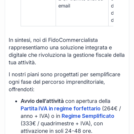
email
disponibil
durante gli
d’ufficio.
In sintesi, noi di FidoCommercialista
rappresentiamo una soluzione integrata e
digitale che rivoluziona la gestione fiscale della
tua attività.
I nostri piani sono progettati per semplificare
ogni fase del percorso imprenditoriale,
offrendoti:
Avvio dell’attività
con apertura della
Partita IVA in regime forfettario
(264€ /
anno + IVA) o in
Regime Semplificato
(333€ / quadrimestre + IVA), con
attivazione in soli 24-48 ore.