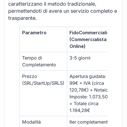
caratterizzano il metodo tradizionale,
permettendoti di avere un servizio completo e
trasparente.
Parametro
FidoCommercialista
Com
(Commercialista
Tra
Online)
Tempo di
3-5 giorni
10-
Completamento
Prezzo
Apertura guidata:
€10
(SRL/StartUp/SRLS)
99€ + IVA (circa
+ s
120,78€) + Notaio e
ext
Imposte: 1.073,50€
= Totale circa
1.194,28€
Modalità
Iter completamente
Iter