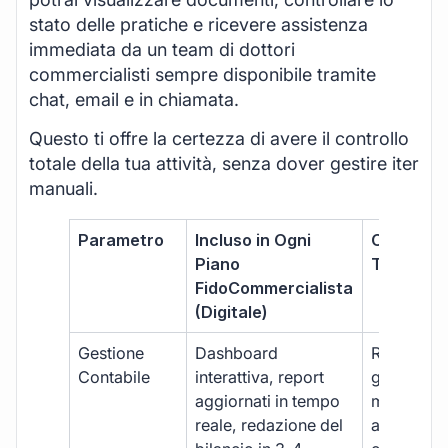
stato delle pratiche e ricevere assistenza
immediata da un team di dottori
commercialisti sempre disponibile tramite
chat, email e in chiamata.
Questo ti offre la certezza di avere il controllo
totale della tua attività, senza dover gestire iter
manuali.
Parametro
Incluso in Ogni
Commerci
Piano
Tradizion
FidoCommercialista
(Digitale)
Gestione
Dashboard
Report car
Contabile
interattiva, report
gestione
aggiornati in tempo
manuale,
reale, redazione del
aggiornam