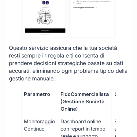
Questo servizio assicura che la tua società
resti sempre in regola e ti consenta di
prendere decisioni strategiche basate su dati
accurati, eliminando ogni problema tipico della
gestione manuale.
Parametro
FidoCommercialista
Commerci
(Gestione Società
Tradizion
Online)
Monitoraggio
Dashboard online
Report ma
Continuo
con report in tempo
aggiorna
reale e supporto
sporadici