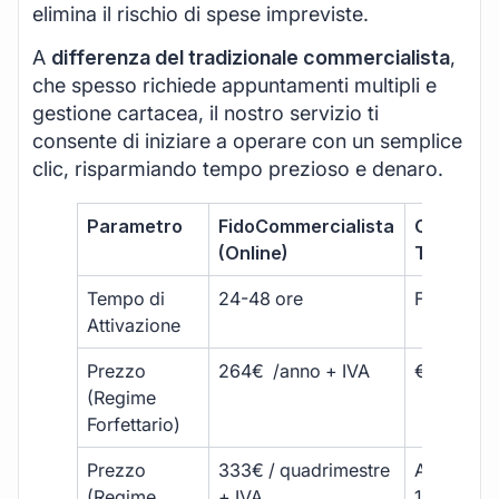
elimina il rischio di spese impreviste.
A
differenza del tradizionale commercialista
,
che spesso richiede appuntamenti multipli e
gestione cartacea, il nostro servizio ti
consente di iniziare a operare con un semplice
clic, risparmiando tempo prezioso e denaro.
Parametro
FidoCommercialista
Commerci
(Online)
Tradizion
Tempo di
24-48 ore
Fino a 30 
Attivazione
Prezzo
264€ /anno + IVA
€500 – €
(Regime
Forfettario)
Prezzo
333€ / quadrimestre
A partire 
(Regime
+ IVA
1800 € + 