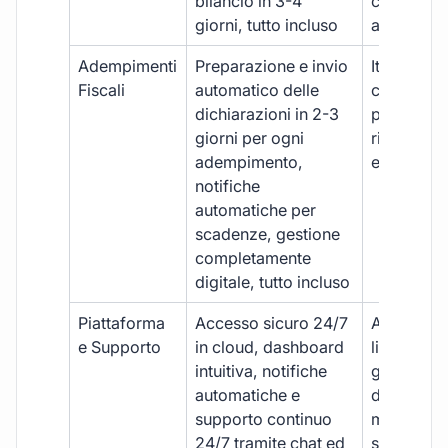
bilancio in 3-4
con ritardi
giorni, tutto incluso
aggiuntivi
Adempimenti
Preparazione e invio
Iter manua
Fiscali
automatico delle
costi aggi
dichiarazioni in 2-3
per ogni p
giorni per ogni
rischio di 
adempimento,
e dimenti
notifiche
automatiche per
scadenze, gestione
completamente
digitale, tutto incluso
Piattaforma
Accesso sicuro 24/7
Accesso
e Supporto
in cloud, dashboard
limitato,
intuitiva, notifiche
gestione
automatiche e
document
supporto continuo
manuale,
24/7 tramite chat ed
supporto