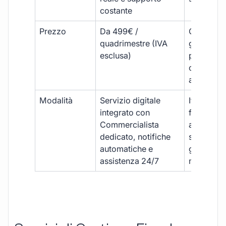
costante
Prezzo
Da 499€ /
Costi varia
quadrimestre (IVA
generalm
esclusa)
più elevat
ogni
adempim
Modalità
Servizio digitale
Iter
integrato con
framment
Commercialista
appuntame
dedicato, notifiche
studio e
automatiche e
gestione
assistenza 24/7
manuale