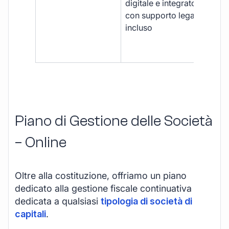
digitale e integrato,
fra
con supporto legale
doc
incluso
car
app
mul
Piano di Gestione delle Società
– Online
Oltre alla costituzione, offriamo un piano
dedicato alla gestione fiscale continuativa
dedicata a qualsiasi
tipologia di società di
capitali
.