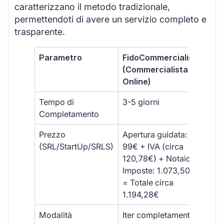
caratterizzano il metodo tradizionale,
permettendoti di avere un servizio completo e
trasparente.
Parametro
FidoCommercialista
Com
(Commercialista
Tra
Online)
Tempo di
3-5 giorni
10-
Completamento
Prezzo
Apertura guidata:
€10
(SRL/StartUp/SRLS)
99€ + IVA (circa
+ s
120,78€) + Notaio e
ext
Imposte: 1.073,50€
= Totale circa
1.194,28€
Modalità
Iter completamente
Iter