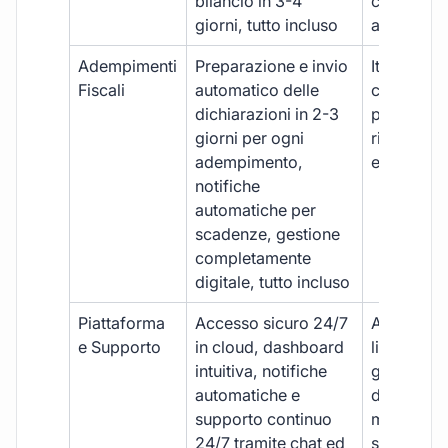
bilancio in 3-4
con ritardi
giorni, tutto incluso
aggiuntivi
Adempimenti
Preparazione e invio
Iter manua
Fiscali
automatico delle
costi aggi
dichiarazioni in 2-3
per ogni p
giorni per ogni
rischio di 
adempimento,
e dimenti
notifiche
automatiche per
scadenze, gestione
completamente
digitale, tutto incluso
Piattaforma
Accesso sicuro 24/7
Accesso
e Supporto
in cloud, dashboard
limitato,
intuitiva, notifiche
gestione
automatiche e
document
supporto continuo
manuale,
24/7 tramite chat ed
supporto