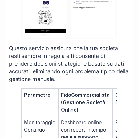
Questo servizio assicura che la tua società
resti sempre in regola e ti consenta di
prendere decisioni strategiche basate su dati
accurati, eliminando ogni problema tipico della
gestione manuale.
Parametro
FidoCommercialista
Commerci
(Gestione Società
Tradizion
Online)
Monitoraggio
Dashboard online
Report ma
Continuo
con report in tempo
aggiorna
reale e supporto
sporadici