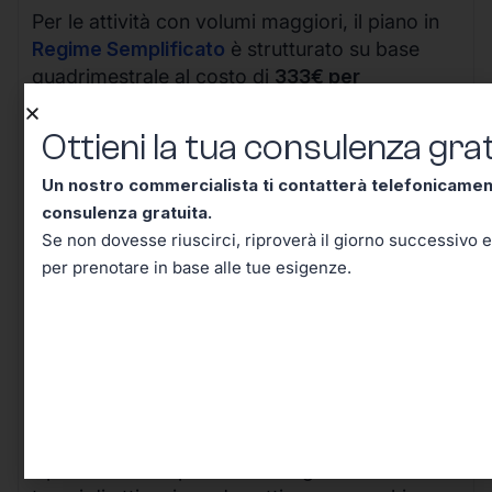
Per le attività con volumi maggiori, il piano in
Regime Semplificato
è strutturato su base
quadrimestrale al costo di
333€ per
quadrimestre (IVA esclusa)
, offrendo tutte le
funzionalità avanzate necessarie per gestire un
Ottieni la tua consulenza grat
business in crescita.
Un nostro commercialista ti contatterà telefonicame
consulenza gratuita.
Se non dovesse riuscirci, riproverà il giorno successivo e
per prenotare in base alle tue esigenze.
I vantaggi della nostra soluzione sono evidenti:
il processo completamente digitale riduce i