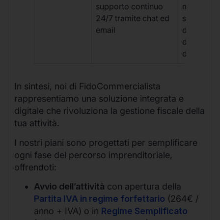
supporto continuo
manuale,
24/7 tramite chat ed
supporto
email
disponibil
durante gli
d’ufficio.
In sintesi, noi di FidoCommercialista
rappresentiamo una soluzione integrata e
digitale che rivoluziona la gestione fiscale della
tua attività.
I nostri piani sono progettati per semplificare
ogni fase del percorso imprenditoriale,
offrendoti:
Avvio dell’attività
con apertura della
Partita IVA in regime forfettario
(264€ /
anno + IVA) o in
Regime Semplificato