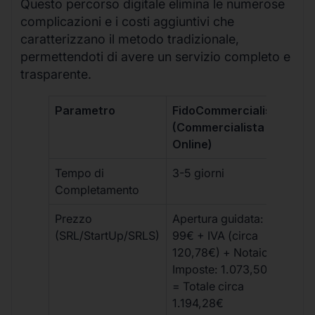
Questo percorso digitale elimina le numerose
complicazioni e i costi aggiuntivi che
caratterizzano il metodo tradizionale,
permettendoti di avere un servizio completo e
trasparente.
Parametro
FidoCommercialista
Com
(Commercialista
Tra
Online)
Tempo di
3-5 giorni
10-
Completamento
Prezzo
Apertura guidata:
€10
(SRL/StartUp/SRLS)
99€ + IVA (circa
+ s
120,78€) + Notaio e
ext
Imposte: 1.073,50€
= Totale circa
1.194,28€