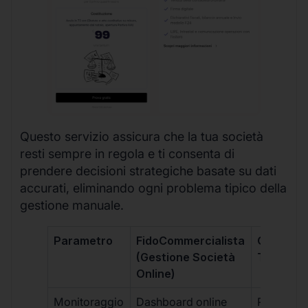
Questo servizio assicura che la tua società
resti sempre in regola e ti consenta di
prendere decisioni strategiche basate su dati
accurati, eliminando ogni problema tipico della
gestione manuale.
Parametro
FidoCommercialista
Commerci
(Gestione Società
Tradizion
Online)
Monitoraggio
Dashboard online
Report ma