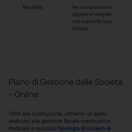
Modalità
Iter completamente
Iter
digitale e integrato,
fra
con supporto legale
doc
incluso
car
app
mul
Piano di Gestione delle Società
– Online
Oltre alla costituzione, offriamo un piano
dedicato alla gestione fiscale continuativa
dedicata a qualsiasi
tipologia di società di