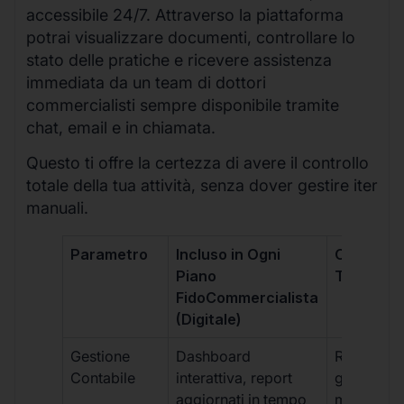
accessibile 24/7. Attraverso la piattaforma
potrai visualizzare documenti, controllare lo
stato delle pratiche e ricevere assistenza
immediata da un team di dottori
commercialisti sempre disponibile tramite
chat, email e in chiamata.
Questo ti offre la certezza di avere il controllo
totale della tua attività, senza dover gestire iter
manuali.
Parametro
Incluso in Ogni
Commerci
Piano
Tradizion
FidoCommercialista
(Digitale)
Gestione
Dashboard
Report car
Contabile
interattiva, report
gestione
aggiornati in tempo
manuale,