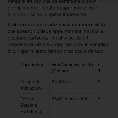
tempi di attivazione da settimane a pochi
giorni, mentre il costo trasparente e fisso
elimina il rischio di spese impreviste.
A
differenza del tradizionale commercialista
,
che spesso richiede appuntamenti multipli e
gestione cartacea, il nostro servizio ti
consente di iniziare a operare con un semplice
clic, risparmiando tempo prezioso e denaro.
Parametro
FidoCommercialista
Commerci
(Online)
Tradizion
Tempo di
24-48 ore
Fino a 30 
Attivazione
Prezzo
264€ /anno + IVA
€500 – €
(Regime
Forfettario)