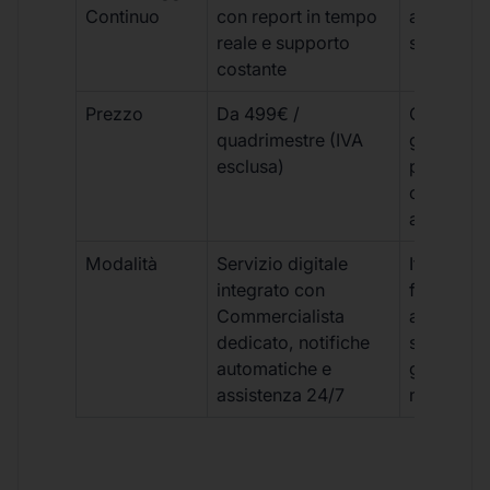
Continuo
con report in tempo
aggiorna
reale e supporto
sporadici
costante
Prezzo
Da 499€ /
Costi varia
quadrimestre (IVA
generalm
esclusa)
più elevat
ogni
adempim
Modalità
Servizio digitale
Iter
integrato con
framment
Commercialista
appuntame
dedicato, notifiche
studio e
automatiche e
gestione
assistenza 24/7
manuale