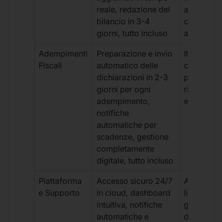
reale, redazione del
aggiornam
bilancio in 3-4
con ritardi
giorni, tutto incluso
aggiuntivi
Adempimenti
Preparazione e invio
Iter manua
Fiscali
automatico delle
costi aggi
dichiarazioni in 2-3
per ogni p
giorni per ogni
rischio di 
adempimento,
e dimenti
notifiche
automatiche per
scadenze, gestione
completamente
digitale, tutto incluso
Piattaforma
Accesso sicuro 24/7
Accesso
e Supporto
in cloud, dashboard
limitato,
intuitiva, notifiche
gestione
automatiche e
document