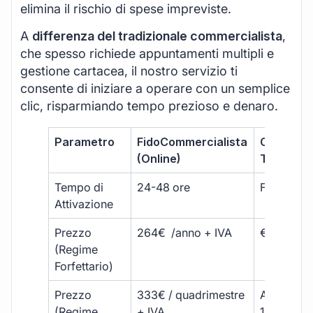
elimina il rischio di spese impreviste.
A
differenza del tradizionale commercialista
,
che spesso richiede appuntamenti multipli e
gestione cartacea, il nostro servizio ti
consente di iniziare a operare con un semplice
clic, risparmiando tempo prezioso e denaro.
Parametro
FidoCommercialista
Commerci
(Online)
Tradizion
Tempo di
24-48 ore
Fino a 30 
Attivazione
Prezzo
264€ /anno + IVA
€500 – €
(Regime
Forfettario)
Prezzo
333€ / quadrimestre
A partire 
(Regime
+ IVA
1800 € + 