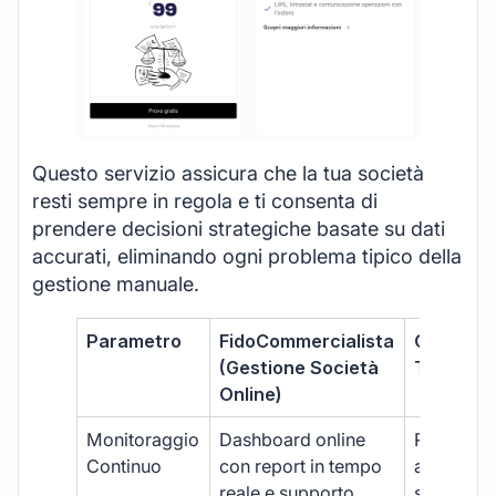
Questo servizio assicura che la tua società
resti sempre in regola e ti consenta di
prendere decisioni strategiche basate su dati
accurati, eliminando ogni problema tipico della
gestione manuale.
Parametro
FidoCommercialista
Commerci
(Gestione Società
Tradizion
Online)
Monitoraggio
Dashboard online
Report ma
Continuo
con report in tempo
aggiorna
reale e supporto
sporadici