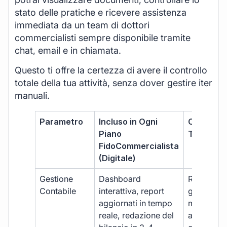
stato delle pratiche e ricevere assistenza
immediata da un team di dottori
commercialisti sempre disponibile tramite
chat, email e in chiamata.
Questo ti offre la certezza di avere il controllo
totale della tua attività, senza dover gestire iter
manuali.
Parametro
Incluso in Ogni
Commerci
Piano
Tradizion
FidoCommercialista
(Digitale)
Gestione
Dashboard
Report car
Contabile
interattiva, report
gestione
aggiornati in tempo
manuale,
reale, redazione del
aggiornam