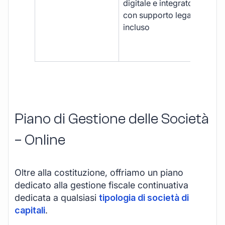
digitale e integrato,
fra
con supporto legale
doc
incluso
car
app
mul
Piano di Gestione delle Società
– Online
Oltre alla costituzione, offriamo un piano
dedicato alla gestione fiscale continuativa
dedicata a qualsiasi
tipologia di società di
capitali
.