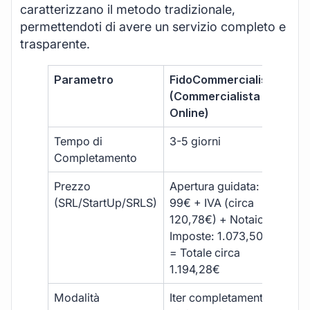
caratterizzano il metodo tradizionale,
permettendoti di avere un servizio completo e
trasparente.
Parametro
FidoCommercialista
Com
(Commercialista
Tra
Online)
Tempo di
3-5 giorni
10-
Completamento
Prezzo
Apertura guidata:
€10
(SRL/StartUp/SRLS)
99€ + IVA (circa
+ s
120,78€) + Notaio e
ext
Imposte: 1.073,50€
= Totale circa
1.194,28€
Modalità
Iter completamente
Iter