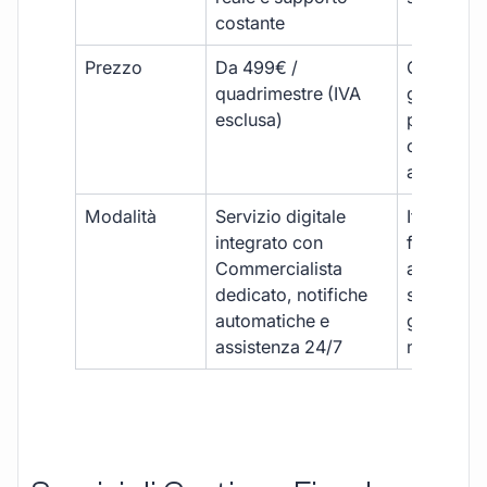
costante
Prezzo
Da 499€ /
Costi varia
quadrimestre (IVA
generalm
esclusa)
più elevat
ogni
adempim
Modalità
Servizio digitale
Iter
integrato con
framment
Commercialista
appuntame
dedicato, notifiche
studio e
automatiche e
gestione
assistenza 24/7
manuale