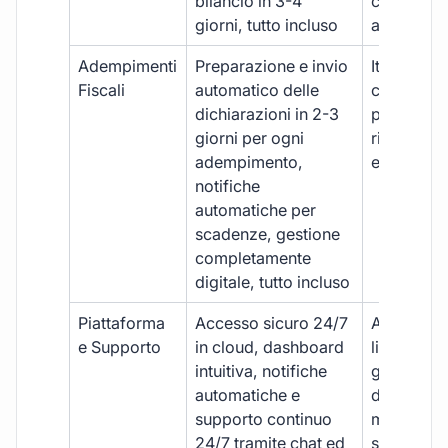
bilancio in 3-4
con ritardi
giorni, tutto incluso
aggiuntivi
Adempimenti
Preparazione e invio
Iter manua
Fiscali
automatico delle
costi aggi
dichiarazioni in 2-3
per ogni p
giorni per ogni
rischio di 
adempimento,
e dimenti
notifiche
automatiche per
scadenze, gestione
completamente
digitale, tutto incluso
Piattaforma
Accesso sicuro 24/7
Accesso
e Supporto
in cloud, dashboard
limitato,
intuitiva, notifiche
gestione
automatiche e
document
supporto continuo
manuale,
24/7 tramite chat ed
supporto