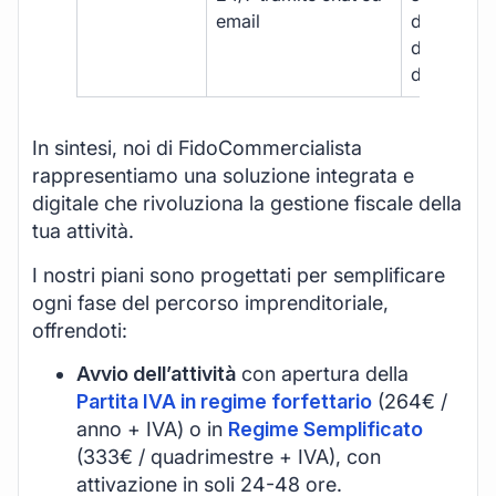
email
disponibil
durante gli
d’ufficio.
In sintesi, noi di FidoCommercialista
rappresentiamo una soluzione integrata e
digitale che rivoluziona la gestione fiscale della
tua attività.
I nostri piani sono progettati per semplificare
ogni fase del percorso imprenditoriale,
offrendoti:
Avvio dell’attività
con apertura della
Partita IVA in regime forfettario
(264€ /
anno + IVA) o in
Regime Semplificato
(333€ / quadrimestre + IVA), con
attivazione in soli 24-48 ore.