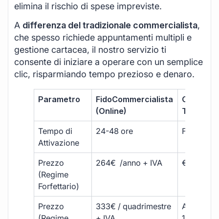
elimina il rischio di spese impreviste.
A
differenza del tradizionale commercialista
,
che spesso richiede appuntamenti multipli e
gestione cartacea, il nostro servizio ti
consente di iniziare a operare con un semplice
clic, risparmiando tempo prezioso e denaro.
Parametro
FidoCommercialista
Commerci
(Online)
Tradizion
Tempo di
24-48 ore
Fino a 30 
Attivazione
Prezzo
264€ /anno + IVA
€500 – €
(Regime
Forfettario)
Prezzo
333€ / quadrimestre
A partire 
(Regime
+ IVA
1800 € + 