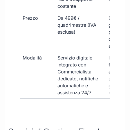
costante
Prezzo
Da 499€ /
Costi varia
quadrimestre (IVA
generalm
esclusa)
più elevat
ogni
adempim
Modalità
Servizio digitale
Iter
integrato con
framment
Commercialista
appuntame
dedicato, notifiche
studio e
automatiche e
gestione
assistenza 24/7
manuale