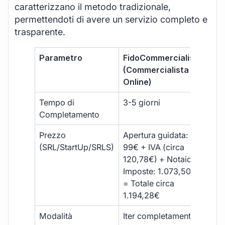
caratterizzano il metodo tradizionale,
permettendoti di avere un servizio completo e
trasparente.
Parametro
FidoCommercialista
Com
(Commercialista
Tra
Online)
Tempo di
3-5 giorni
10-
Completamento
Prezzo
Apertura guidata:
€10
(SRL/StartUp/SRLS)
99€ + IVA (circa
+ s
120,78€) + Notaio e
ext
Imposte: 1.073,50€
= Totale circa
1.194,28€
Modalità
Iter completamente
Iter