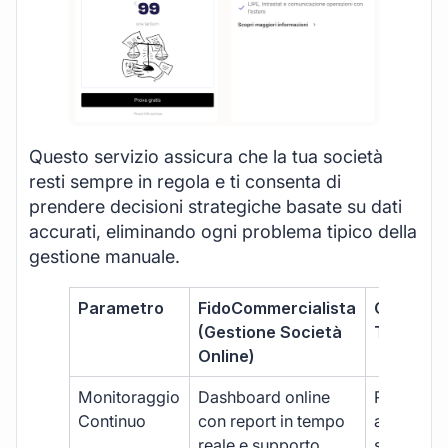
Questo servizio assicura che la tua società
resti sempre in regola e ti consenta di
prendere decisioni strategiche basate su dati
accurati, eliminando ogni problema tipico della
gestione manuale.
Parametro
FidoCommercialista
Commerci
(Gestione Società
Tradizion
Online)
Monitoraggio
Dashboard online
Report ma
Continuo
con report in tempo
aggiorna
reale e supporto
sporadici