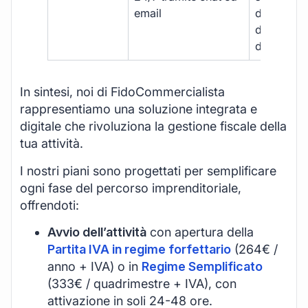
email
disponibil
durante gli
d’ufficio.
In sintesi, noi di FidoCommercialista
rappresentiamo una soluzione integrata e
digitale che rivoluziona la gestione fiscale della
tua attività.
I nostri piani sono progettati per semplificare
ogni fase del percorso imprenditoriale,
offrendoti:
Avvio dell’attività
con apertura della
Partita IVA in regime forfettario
(264€ /
anno + IVA) o in
Regime Semplificato
(333€ / quadrimestre + IVA), con
attivazione in soli 24-48 ore.