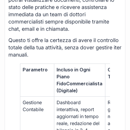
stato delle pratiche e ricevere assistenza
immediata da un team di dottori
commercialisti sempre disponibile tramite
chat, email e in chiamata.
Questo ti offre la certezza di avere il controllo
totale della tua attività, senza dover gestire iter
manuali.
Parametro
Incluso in Ogni
Commerci
Piano
Tradizion
FidoCommercialista
(Digitale)
Gestione
Dashboard
Report car
Contabile
interattiva, report
gestione
aggiornati in tempo
manuale,
reale, redazione del
aggiornam