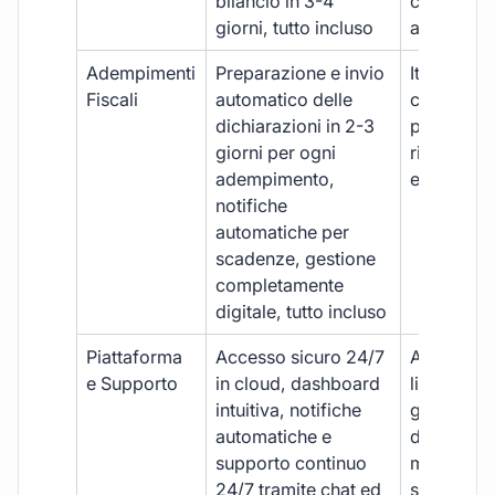
bilancio in 3-4
con ritardi
giorni, tutto incluso
aggiuntivi
Adempimenti
Preparazione e invio
Iter manua
Fiscali
automatico delle
costi aggi
dichiarazioni in 2-3
per ogni p
giorni per ogni
rischio di 
adempimento,
e dimenti
notifiche
automatiche per
scadenze, gestione
completamente
digitale, tutto incluso
Piattaforma
Accesso sicuro 24/7
Accesso
e Supporto
in cloud, dashboard
limitato,
intuitiva, notifiche
gestione
automatiche e
document
supporto continuo
manuale,
24/7 tramite chat ed
supporto