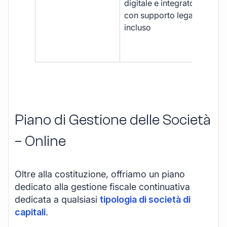
digitale e integrato,
fra
con supporto legale
doc
incluso
car
app
mul
Piano di Gestione delle Società
– Online
Oltre alla costituzione, offriamo un piano
dedicato alla gestione fiscale continuativa
dedicata a qualsiasi
tipologia di società di
capitali
.