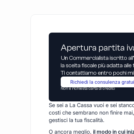
Apertura partita iv
Un Commercialista iscritto all
la scelta fiscale più adatta all
Ti contattiamo entro pochi min
Richiedi la consulenza gratu
Non è richiesta carta di credito
Se sei a La Cassa vuoi e sei stanco 
costi che sembrano non finire mai,
gestisci la tua fiscalità.
O ancora meglio,
il modo in cui ini