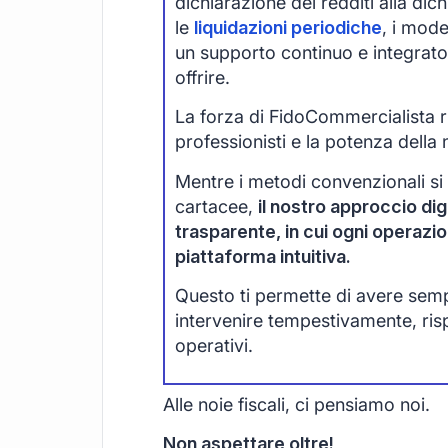
dichiarazione dei redditi alla di
le
liquidazioni periodiche
, i mode
un supporto continuo e integrato
offrire.
La forza di FidoCommercialista ri
professionisti e la potenza della 
Mentre i metodi convenzionali si
cartacee,
il nostro approccio digi
trasparente, in cui ogni operazi
piattaforma intuitiva.
Questo ti permette di avere sempre
intervenire tempestivamente, ri
operativi.
Alle noie fiscali, ci pensiamo noi.
Non aspettare oltre!