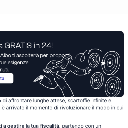
a GRATIS in 24!
’Albo ti ascolterà per proporti
e tue esigenze
uti.
ita
di affrontare lunghe attese, scartoffie infinite e
 è arrivato il momento di rivoluzionare il modo in cui
zi a gestire la tua fiscalità
, partendo con un