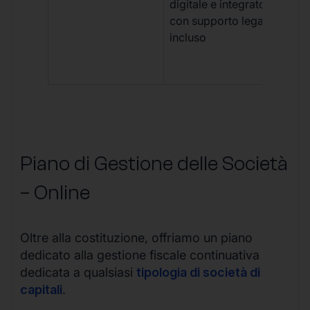
digitale e integrato,
fra
con supporto legale
doc
incluso
car
app
mul
Piano di Gestione delle Società
– Online
Oltre alla costituzione, offriamo un piano
dedicato alla gestione fiscale continuativa
dedicata a qualsiasi
tipologia di società di
capitali
.