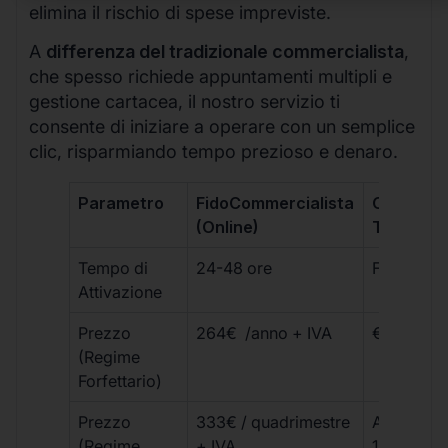
elimina il rischio di spese impreviste.
A
differenza del tradizionale commercialista
,
che spesso richiede appuntamenti multipli e
gestione cartacea, il nostro servizio ti
consente di iniziare a operare con un semplice
clic, risparmiando tempo prezioso e denaro.
Parametro
FidoCommercialista
Commerci
(Online)
Tradizion
Tempo di
24-48 ore
Fino a 30 
Attivazione
Prezzo
264€ /anno + IVA
€500 – €
(Regime
Forfettario)
Prezzo
333€ / quadrimestre
A partire 
(Regime
+ IVA
1800 € + 