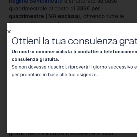
Regime Semplificato
è strutturato su base
quadrimestrale al costo di
333€ per
quadrimestre (IVA esclusa)
, offrendo tutte le
funzionalità avanzate necessarie per gestire un
business in crescita.
Ottieni la tua consulenza grat
Un nostro commercialista ti contatterà telefonicame
consulenza gratuita.
Se non dovesse riuscirci, riproverà il giorno successivo e
per prenotare in base alle tue esigenze.
I vantaggi della nostra soluzione sono evidenti:
il processo completamente digitale riduce i
tempi di attivazione da settimane a pochi
giorni, mentre il costo trasparente e fisso