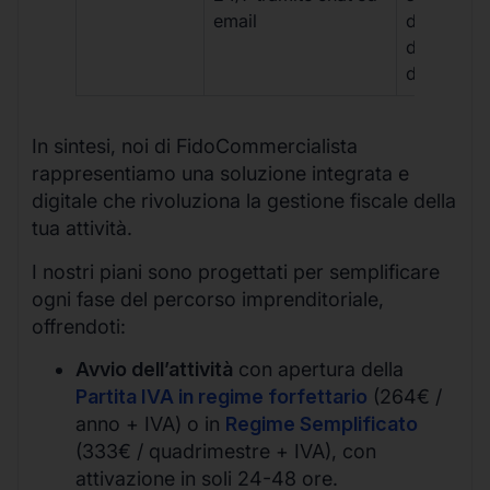
email
disponibil
durante gli
d’ufficio.
In sintesi, noi di FidoCommercialista
rappresentiamo una soluzione integrata e
digitale che rivoluziona la gestione fiscale della
tua attività.
I nostri piani sono progettati per semplificare
ogni fase del percorso imprenditoriale,
offrendoti:
Avvio dell’attività
con apertura della
Partita IVA in regime forfettario
(264€ /
anno + IVA) o in
Regime Semplificato
(333€ / quadrimestre + IVA), con
attivazione in soli 24-48 ore.