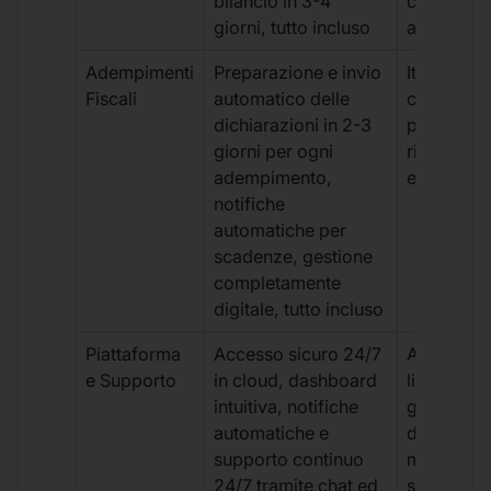
bilancio in 3-4
con ritardi
giorni, tutto incluso
aggiuntivi
Adempimenti
Preparazione e invio
Iter manua
Fiscali
automatico delle
costi aggi
dichiarazioni in 2-3
per ogni p
giorni per ogni
rischio di 
adempimento,
e dimenti
notifiche
automatiche per
scadenze, gestione
completamente
digitale, tutto incluso
Piattaforma
Accesso sicuro 24/7
Accesso
e Supporto
in cloud, dashboard
limitato,
intuitiva, notifiche
gestione
automatiche e
document
supporto continuo
manuale,
24/7 tramite chat ed
supporto