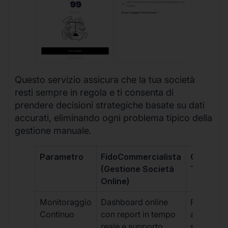
Questo servizio assicura che la tua società
resti sempre in regola e ti consenta di
prendere decisioni strategiche basate su dati
accurati, eliminando ogni problema tipico della
gestione manuale.
Parametro
FidoCommercialista
Commerci
(Gestione Società
Tradizion
Online)
Monitoraggio
Dashboard online
Report ma
Continuo
con report in tempo
aggiorna
reale e supporto
sporadici