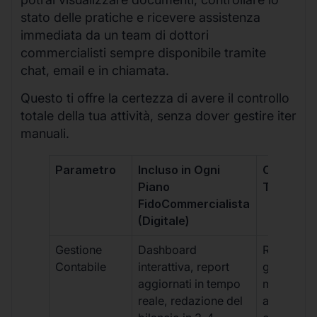
stato delle pratiche e ricevere assistenza
immediata da un team di dottori
commercialisti sempre disponibile tramite
chat, email e in chiamata.
Questo ti offre la certezza di avere il controllo
totale della tua attività, senza dover gestire iter
manuali.
Parametro
Incluso in Ogni
Commerci
Piano
Tradizion
FidoCommercialista
(Digitale)
Gestione
Dashboard
Report car
Contabile
interattiva, report
gestione
aggiornati in tempo
manuale,
reale, redazione del
aggiornam