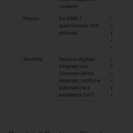
costante
Prezzo
Da 499€ /
Costi varia
quadrimestre (IVA
generalm
esclusa)
più elevat
ogni
adempim
Modalità
Servizio digitale
Iter
integrato con
framment
Commercialista
appuntame
dedicato, notifiche
studio e
automatiche e
gestione
assistenza 24/7
manuale