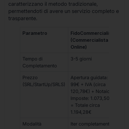
caratterizzano il metodo tradizionale,
permettendoti di avere un servizio completo e
trasparente.
Parametro
FidoCommercialista
Com
(Commercialista
Tra
Online)
Tempo di
3-5 giorni
10-
Completamento
Prezzo
Apertura guidata:
€10
(SRL/StartUp/SRLS)
99€ + IVA (circa
+ s
120,78€) + Notaio e
ext
Imposte: 1.073,50€
= Totale circa
1.194,28€
Modalità
Iter completamente
Iter