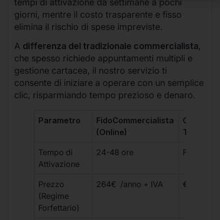
tempi di attivazione da settimane a pochi
giorni, mentre il costo trasparente e fisso
elimina il rischio di spese impreviste.
A
differenza del tradizionale commercialista
,
che spesso richiede appuntamenti multipli e
gestione cartacea, il nostro servizio ti
consente di iniziare a operare con un semplice
clic, risparmiando tempo prezioso e denaro.
Parametro
FidoCommercialista
Commerci
(Online)
Tradizion
Tempo di
24-48 ore
Fino a 30 
Attivazione
Prezzo
264€ /anno + IVA
€500 – €
(Regime
Forfettario)