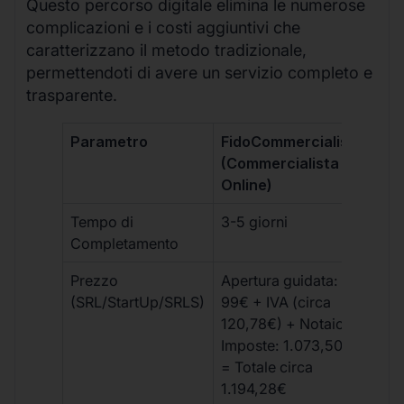
Questo percorso digitale elimina le numerose
complicazioni e i costi aggiuntivi che
caratterizzano il metodo tradizionale,
permettendoti di avere un servizio completo e
trasparente.
Parametro
FidoCommercialista
Com
(Commercialista
Tra
Online)
Tempo di
3-5 giorni
10-
Completamento
Prezzo
Apertura guidata:
€10
(SRL/StartUp/SRLS)
99€ + IVA (circa
+ s
120,78€) + Notaio e
ext
Imposte: 1.073,50€
= Totale circa
1.194,28€