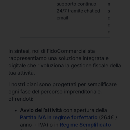
supporto continuo
manuale,
24/7 tramite chat ed
supporto
email
disponibil
durante gli
d’ufficio.
In sintesi, noi di FidoCommercialista
rappresentiamo una soluzione integrata e
digitale che rivoluziona la gestione fiscale della
tua attività.
I nostri piani sono progettati per semplificare
ogni fase del percorso imprenditoriale,
offrendoti:
Avvio dell’attività
con apertura della
Partita IVA in regime forfettario
(264€ /
anno + IVA) o in
Regime Semplificato