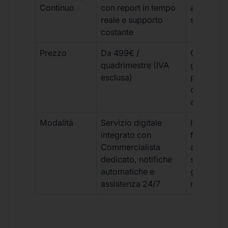
Continuo
con report in tempo
aggiorna
reale e supporto
sporadici
costante
Prezzo
Da 499€ /
Costi varia
quadrimestre (IVA
generalm
esclusa)
più elevat
ogni
adempim
Modalità
Servizio digitale
Iter
integrato con
framment
Commercialista
appuntame
dedicato, notifiche
studio e
automatiche e
gestione
assistenza 24/7
manuale