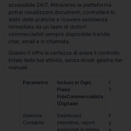
accessibile 24/7. Attraverso la piattaforma
potrai visualizzare documenti, controllare lo
stato delle pratiche e ricevere assistenza
immediata da un team di dottori
commercialisti sempre disponibile tramite
chat, email e in chiamata.
Questo ti offre la certezza di avere il controllo
totale della tua attività, senza dover gestire iter
manuali.
Parametro
Incluso in Ogni
Commerci
Piano
Tradizion
FidoCommercialista
(Digitale)
Gestione
Dashboard
Report car
Contabile
interattiva, report
gestione
aggiornati in tempo
manuale,