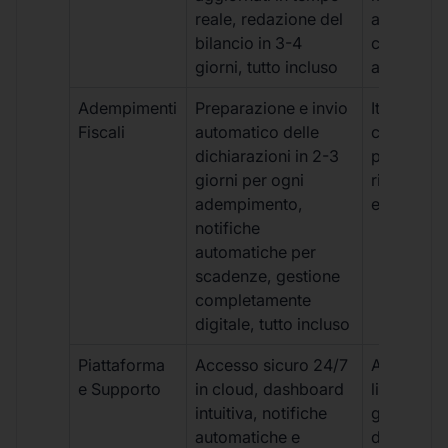
reale, redazione del
aggiornam
bilancio in 3-4
con ritardi
giorni, tutto incluso
aggiuntivi
Adempimenti
Preparazione e invio
Iter manua
Fiscali
automatico delle
costi aggi
dichiarazioni in 2-3
per ogni p
giorni per ogni
rischio di 
adempimento,
e dimenti
notifiche
automatiche per
scadenze, gestione
completamente
digitale, tutto incluso
Piattaforma
Accesso sicuro 24/7
Accesso
e Supporto
in cloud, dashboard
limitato,
intuitiva, notifiche
gestione
automatiche e
document