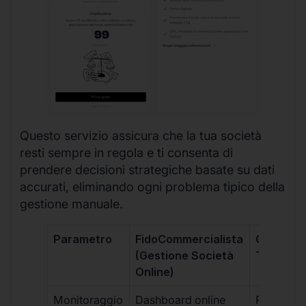
Questo servizio assicura che la tua società
resti sempre in regola e ti consenta di
prendere decisioni strategiche basate su dati
accurati, eliminando ogni problema tipico della
gestione manuale.
Parametro
FidoCommercialista
Commerci
(Gestione Società
Tradizion
Online)
Monitoraggio
Dashboard online
Report ma