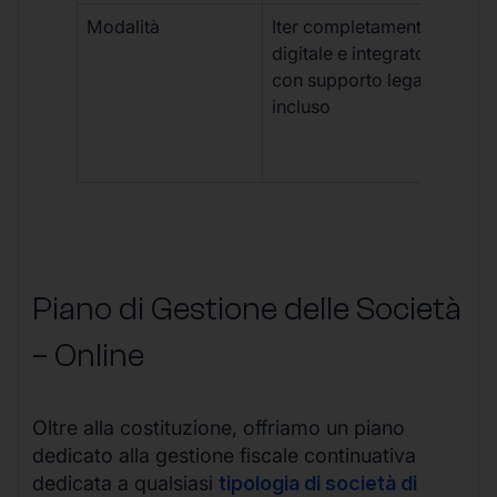
Modalità
Iter completamente
Iter
digitale e integrato,
fra
con supporto legale
doc
incluso
car
app
mul
Piano di Gestione delle Società
– Online
Oltre alla costituzione, offriamo un piano
dedicato alla gestione fiscale continuativa
dedicata a qualsiasi
tipologia di società di