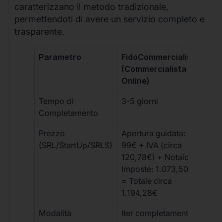
caratterizzano il metodo tradizionale,
permettendoti di avere un servizio completo e
trasparente.
Parametro
FidoCommercialista
Com
(Commercialista
Tra
Online)
Tempo di
3-5 giorni
10-
Completamento
Prezzo
Apertura guidata:
€10
(SRL/StartUp/SRLS)
99€ + IVA (circa
+ s
120,78€) + Notaio e
ext
Imposte: 1.073,50€
= Totale circa
1.194,28€
Modalità
Iter completamente
Iter