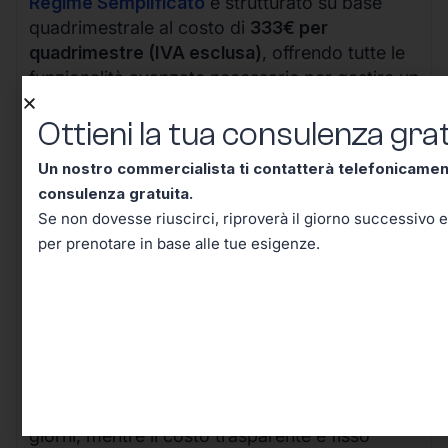
Regime Semplificato
è strutturato su base
quadrimestrale al costo di
333€ per
quadrimestre (IVA esclusa)
, offrendo tutte le
funzionalità avanzate necessarie per gestire un
business in crescita.
Ottieni la tua consulenza grat
Un nostro commercialista ti contatterà telefonicame
consulenza gratuita.
Se non dovesse riuscirci, riproverà il giorno successivo e
per prenotare in base alle tue esigenze.
I vantaggi della nostra soluzione sono evidenti:
il processo completamente digitale riduce i
tempi di attivazione da settimane a pochi
giorni, mentre il costo trasparente e fisso