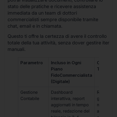
stato delle pratiche e ricevere assistenza
immediata da un team di dottori
commercialisti sempre disponibile tramite
chat, email e in chiamata.
Questo ti offre la certezza di avere il controllo
totale della tua attività, senza dover gestire iter
manuali.
Parametro
Incluso in Ogni
Commerci
Piano
Tradizion
FidoCommercialista
(Digitale)
Gestione
Dashboard
Report car
Contabile
interattiva, report
gestione
aggiornati in tempo
manuale,
reale, redazione del
aggiornam