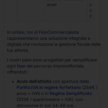
email
disponibil
durante gli
d’ufficio.
In sintesi, noi di FidoCommercialista
rappresentiamo una soluzione integrata e
digitale che rivoluziona la gestione fiscale della
tua attività.
I nostri piani sono progettati per semplificare
ogni fase del percorso imprenditoriale,
offrendoti:
Avvio dell’attività
con apertura della
Partita IVA in regime forfettario
(264€ /
anno + IVA) o in
Regime Semplificato
(333€ / quadrimestre + IVA), con
attivazione in soli 24-48 ore.