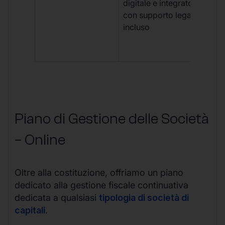
digitale e integrato,
fra
con supporto legale
doc
incluso
car
app
mul
Piano di Gestione delle Società
– Online
Oltre alla costituzione, offriamo un piano
dedicato alla gestione fiscale continuativa
dedicata a qualsiasi
tipologia di società di
capitali
.