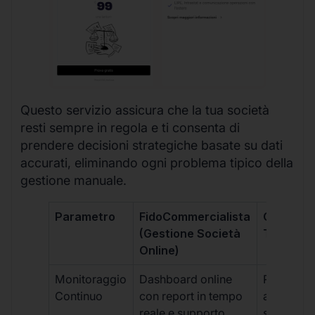
Questo servizio assicura che la tua società
resti sempre in regola e ti consenta di
prendere decisioni strategiche basate su dati
accurati, eliminando ogni problema tipico della
gestione manuale.
Parametro
FidoCommercialista
Commerci
(Gestione Società
Tradizion
Online)
Monitoraggio
Dashboard online
Report ma
Continuo
con report in tempo
aggiorna
reale e supporto
sporadici