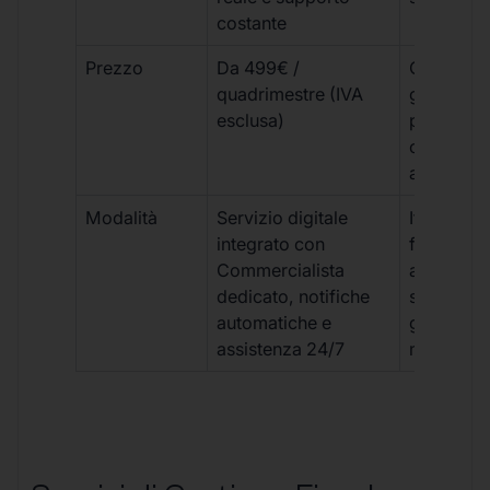
costante
Prezzo
Da 499€ /
Costi varia
quadrimestre (IVA
generalm
esclusa)
più elevat
ogni
adempim
Modalità
Servizio digitale
Iter
integrato con
framment
Commercialista
appuntame
dedicato, notifiche
studio e
automatiche e
gestione
assistenza 24/7
manuale