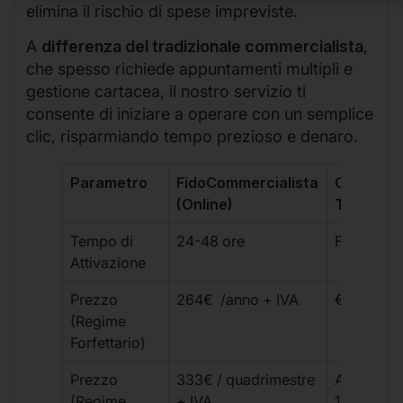
elimina il rischio di spese impreviste.
A
differenza del tradizionale commercialista
,
che spesso richiede appuntamenti multipli e
gestione cartacea, il nostro servizio ti
consente di iniziare a operare con un semplice
clic, risparmiando tempo prezioso e denaro.
Parametro
FidoCommercialista
Commerci
(Online)
Tradizion
Tempo di
24-48 ore
Fino a 30 
Attivazione
Prezzo
264€ /anno + IVA
€500 – €
(Regime
Forfettario)
Prezzo
333€ / quadrimestre
A partire 
(Regime
+ IVA
1800 € + 