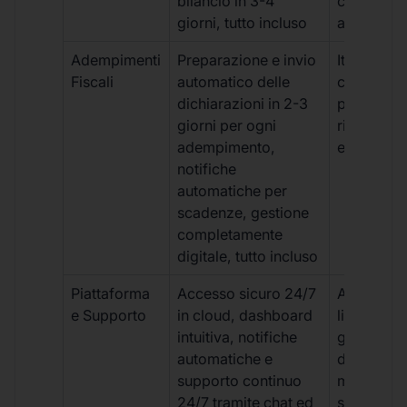
bilancio in 3-4
con ritardi
giorni, tutto incluso
aggiuntivi
Adempimenti
Preparazione e invio
Iter manua
Fiscali
automatico delle
costi aggi
dichiarazioni in 2-3
per ogni p
giorni per ogni
rischio di 
adempimento,
e dimenti
notifiche
automatiche per
scadenze, gestione
completamente
digitale, tutto incluso
Piattaforma
Accesso sicuro 24/7
Accesso
e Supporto
in cloud, dashboard
limitato,
intuitiva, notifiche
gestione
automatiche e
document
supporto continuo
manuale,
24/7 tramite chat ed
supporto