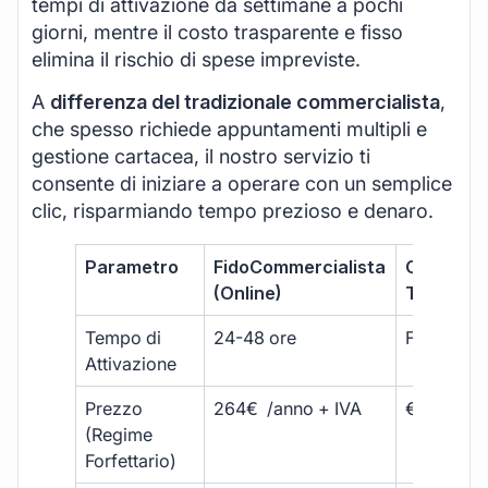
tempi di attivazione da settimane a pochi
giorni, mentre il costo trasparente e fisso
elimina il rischio di spese impreviste.
A
differenza del tradizionale commercialista
,
che spesso richiede appuntamenti multipli e
gestione cartacea, il nostro servizio ti
consente di iniziare a operare con un semplice
clic, risparmiando tempo prezioso e denaro.
Parametro
FidoCommercialista
Commerci
(Online)
Tradizion
Tempo di
24-48 ore
Fino a 30 
Attivazione
Prezzo
264€ /anno + IVA
€500 – €
(Regime
Forfettario)