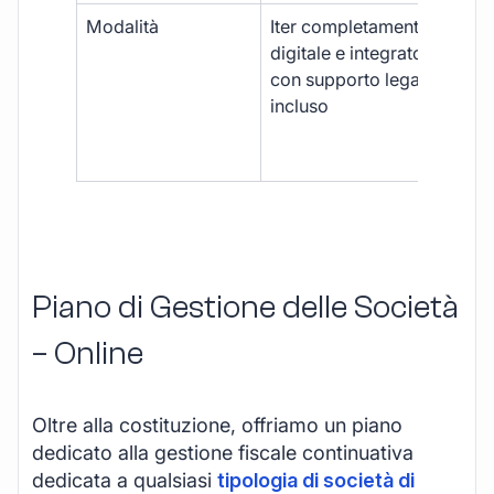
Modalità
Iter completamente
Iter
digitale e integrato,
fra
con supporto legale
doc
incluso
car
app
mul
Piano di Gestione delle Società
– Online
Oltre alla costituzione, offriamo un piano
dedicato alla gestione fiscale continuativa
dedicata a qualsiasi
tipologia di società di