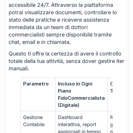
accessibile 24/7. Attraverso la piattaforma
potrai visualizzare documenti, controllare lo
stato delle pratiche e ricevere assistenza
immediata da un team di dottori
commercialisti sempre disponibile tramite
chat, email e in chiamata.
Questo ti offre la certezza di avere il controllo
totale della tua attività, senza dover gestire iter
manuali.
Parametro
Incluso in Ogni
Commerci
Piano
Tradizion
FidoCommercialista
(Digitale)
Gestione
Dashboard
Report car
Contabile
interattiva, report
gestione
aggiornati in tempo
manuale,