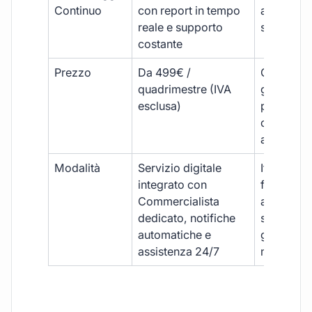
Continuo
con report in tempo
aggiorna
reale e supporto
sporadici
costante
Prezzo
Da 499€ /
Costi varia
quadrimestre (IVA
generalm
esclusa)
più elevat
ogni
adempim
Modalità
Servizio digitale
Iter
integrato con
framment
Commercialista
appuntame
dedicato, notifiche
studio e
automatiche e
gestione
assistenza 24/7
manuale