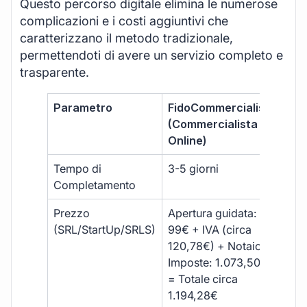
Questo percorso digitale elimina le numerose
complicazioni e i costi aggiuntivi che
caratterizzano il metodo tradizionale,
permettendoti di avere un servizio completo e
trasparente.
Parametro
FidoCommercialista
Com
(Commercialista
Tra
Online)
Tempo di
3-5 giorni
10-
Completamento
Prezzo
Apertura guidata:
€10
(SRL/StartUp/SRLS)
99€ + IVA (circa
+ s
120,78€) + Notaio e
ext
Imposte: 1.073,50€
= Totale circa
1.194,28€