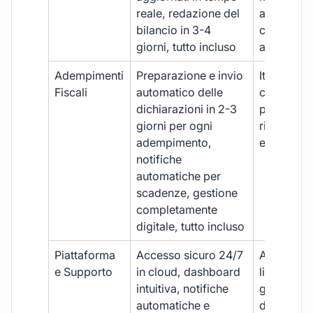
reale, redazione del
aggiornam
bilancio in 3-4
con ritardi
giorni, tutto incluso
aggiuntivi
Adempimenti
Preparazione e invio
Iter manua
Fiscali
automatico delle
costi aggi
dichiarazioni in 2-3
per ogni p
giorni per ogni
rischio di 
adempimento,
e dimenti
notifiche
automatiche per
scadenze, gestione
completamente
digitale, tutto incluso
Piattaforma
Accesso sicuro 24/7
Accesso
e Supporto
in cloud, dashboard
limitato,
intuitiva, notifiche
gestione
automatiche e
document