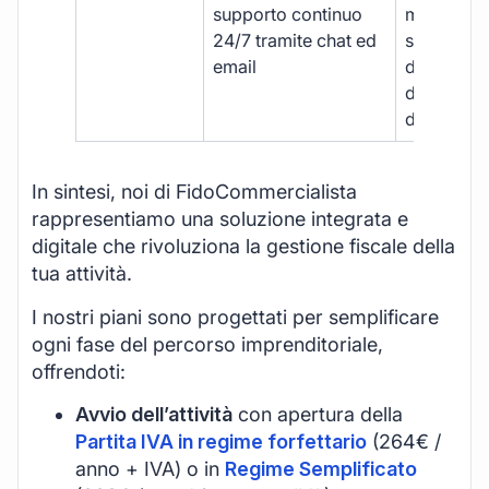
supporto continuo
manuale,
24/7 tramite chat ed
supporto
email
disponibil
durante gli
d’ufficio.
In sintesi, noi di FidoCommercialista
rappresentiamo una soluzione integrata e
digitale che rivoluziona la gestione fiscale della
tua attività.
I nostri piani sono progettati per semplificare
ogni fase del percorso imprenditoriale,
offrendoti:
Avvio dell’attività
con apertura della
Partita IVA in regime forfettario
(264€ /
anno + IVA) o in
Regime Semplificato