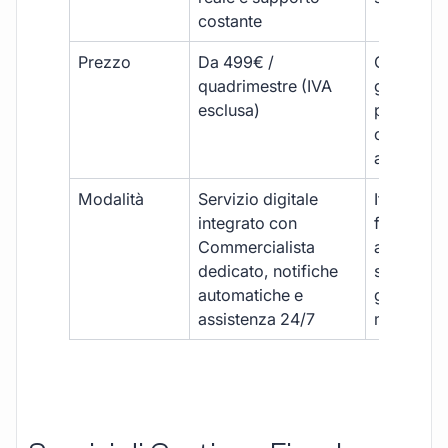
costante
Prezzo
Da 499€ /
Costi varia
quadrimestre (IVA
generalm
esclusa)
più elevat
ogni
adempim
Modalità
Servizio digitale
Iter
integrato con
framment
Commercialista
appuntame
dedicato, notifiche
studio e
automatiche e
gestione
assistenza 24/7
manuale