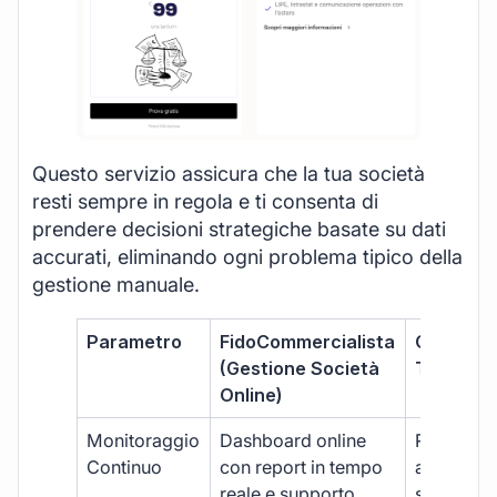
Questo servizio assicura che la tua società
resti sempre in regola e ti consenta di
prendere decisioni strategiche basate su dati
accurati, eliminando ogni problema tipico della
gestione manuale.
Parametro
FidoCommercialista
Commerci
(Gestione Società
Tradizion
Online)
Monitoraggio
Dashboard online
Report ma
Continuo
con report in tempo
aggiorna
reale e supporto
sporadici