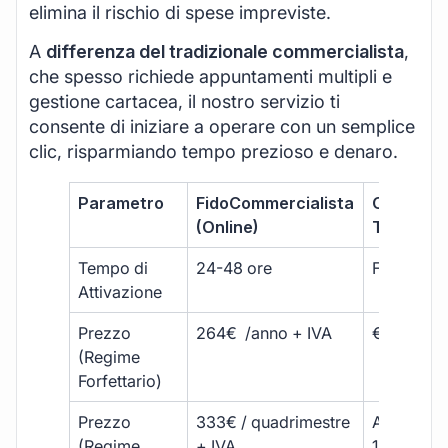
elimina il rischio di spese impreviste.
A
differenza del tradizionale commercialista
,
che spesso richiede appuntamenti multipli e
gestione cartacea, il nostro servizio ti
consente di iniziare a operare con un semplice
clic, risparmiando tempo prezioso e denaro.
Parametro
FidoCommercialista
Commerci
(Online)
Tradizion
Tempo di
24-48 ore
Fino a 30 
Attivazione
Prezzo
264€ /anno + IVA
€500 – €
(Regime
Forfettario)
Prezzo
333€ / quadrimestre
A partire 
(Regime
+ IVA
1800 € + 