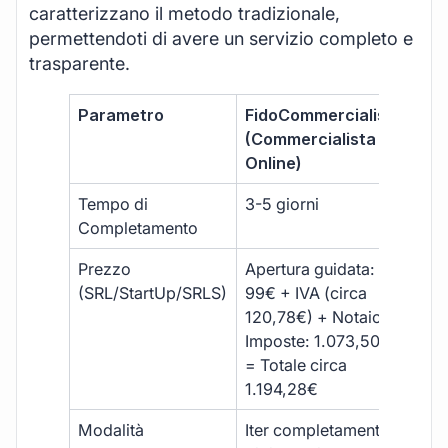
caratterizzano il metodo tradizionale,
permettendoti di avere un servizio completo e
trasparente.
Parametro
FidoCommercialista
Com
(Commercialista
Tra
Online)
Tempo di
3-5 giorni
10-
Completamento
Prezzo
Apertura guidata:
€10
(SRL/StartUp/SRLS)
99€ + IVA (circa
+ s
120,78€) + Notaio e
ext
Imposte: 1.073,50€
= Totale circa
1.194,28€
Modalità
Iter completamente
Iter