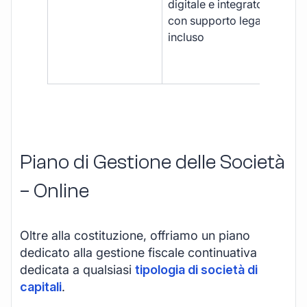
digitale e integrato,
fra
con supporto legale
doc
incluso
car
app
mul
Piano di Gestione delle Società
– Online
Oltre alla costituzione, offriamo un piano
dedicato alla gestione fiscale continuativa
dedicata a qualsiasi
tipologia di società di
capitali
.