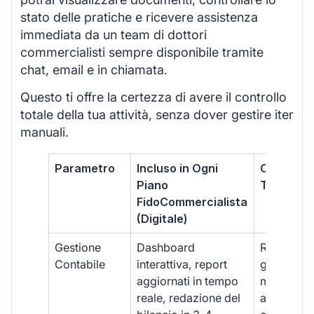
stato delle pratiche e ricevere assistenza
immediata da un team di dottori
commercialisti sempre disponibile tramite
chat, email e in chiamata.
Questo ti offre la certezza di avere il controllo
totale della tua attività, senza dover gestire iter
manuali.
Parametro
Incluso in Ogni
Commerci
Piano
Tradizion
FidoCommercialista
(Digitale)
Gestione
Dashboard
Report car
Contabile
interattiva, report
gestione
aggiornati in tempo
manuale,
reale, redazione del
aggiornam