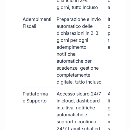
bilancio in 3-4
con ritardi
giorni, tutto incluso
aggiuntivi
Adempimenti
Preparazione e invio
Iter manua
Fiscali
automatico delle
costi aggi
dichiarazioni in 2-3
per ogni p
giorni per ogni
rischio di 
adempimento,
e dimenti
notifiche
automatiche per
scadenze, gestione
completamente
digitale, tutto incluso
Piattaforma
Accesso sicuro 24/7
Accesso
e Supporto
in cloud, dashboard
limitato,
intuitiva, notifiche
gestione
automatiche e
document
supporto continuo
manuale,
24/7 tramite chat ed
supporto