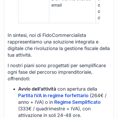
email
disponibil
durante gli
d’ufficio.
In sintesi, noi di FidoCommercialista
rappresentiamo una soluzione integrata e
digitale che rivoluziona la gestione fiscale della
tua attività.
I nostri piani sono progettati per semplificare
ogni fase del percorso imprenditoriale,
offrendoti:
Avvio dell’attività
con apertura della
Partita IVA in regime forfettario
(264€ /
anno + IVA) o in
Regime Semplificato
(333€ / quadrimestre + IVA), con
attivazione in soli 24-48 ore.