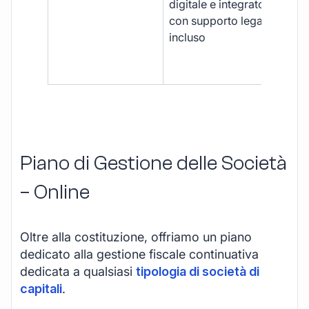
digitale e integrato,
fra
con supporto legale
doc
incluso
car
app
mul
Piano di Gestione delle Società
– Online
Oltre alla costituzione, offriamo un piano
dedicato alla gestione fiscale continuativa
dedicata a qualsiasi
tipologia di società di
capitali
.