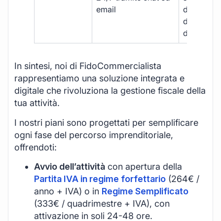
email
disponibil
durante gli
d’ufficio.
In sintesi, noi di FidoCommercialista
rappresentiamo una soluzione integrata e
digitale che rivoluziona la gestione fiscale della
tua attività.
I nostri piani sono progettati per semplificare
ogni fase del percorso imprenditoriale,
offrendoti:
Avvio dell’attività
con apertura della
Partita IVA in regime forfettario
(264€ /
anno + IVA) o in
Regime Semplificato
(333€ / quadrimestre + IVA), con
attivazione in soli 24-48 ore.