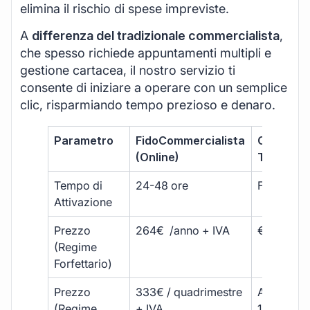
elimina il rischio di spese impreviste.
A
differenza del tradizionale commercialista
,
che spesso richiede appuntamenti multipli e
gestione cartacea, il nostro servizio ti
consente di iniziare a operare con un semplice
clic, risparmiando tempo prezioso e denaro.
Parametro
FidoCommercialista
Commerci
(Online)
Tradizion
Tempo di
24-48 ore
Fino a 30 
Attivazione
Prezzo
264€ /anno + IVA
€500 – €
(Regime
Forfettario)
Prezzo
333€ / quadrimestre
A partire 
(Regime
+ IVA
1800 € + 