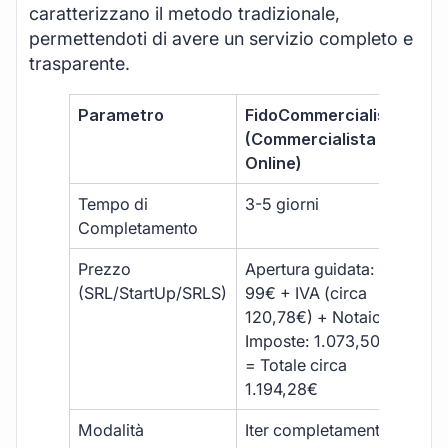
caratterizzano il metodo tradizionale,
permettendoti di avere un servizio completo e
trasparente.
Parametro
FidoCommercialista
Com
(Commercialista
Tra
Online)
Tempo di
3-5 giorni
10-
Completamento
Prezzo
Apertura guidata:
€10
(SRL/StartUp/SRLS)
99€ + IVA (circa
+ s
120,78€) + Notaio e
ext
Imposte: 1.073,50€
= Totale circa
1.194,28€
Modalità
Iter completamente
Iter