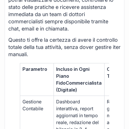
stato delle pratiche e ricevere assistenza
immediata da un team di dottori
commercialisti sempre disponibile tramite
chat, email e in chiamata.
Questo ti offre la certezza di avere il controllo
totale della tua attività, senza dover gestire iter
manuali.
Parametro
Incluso in Ogni
Commerci
Piano
Tradizion
FidoCommercialista
(Digitale)
Gestione
Dashboard
Report car
Contabile
interattiva, report
gestione
aggiornati in tempo
manuale,
reale, redazione del
aggiornam