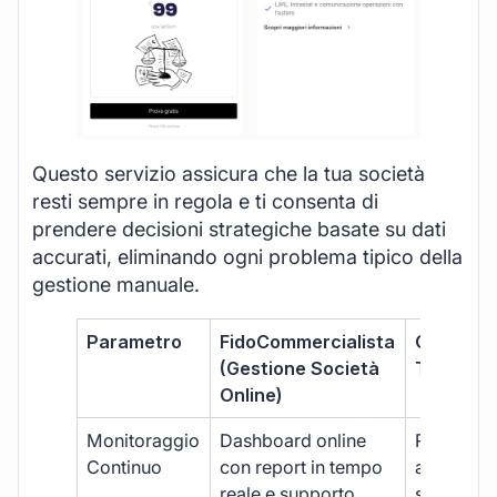
Questo servizio assicura che la tua società
resti sempre in regola e ti consenta di
prendere decisioni strategiche basate su dati
accurati, eliminando ogni problema tipico della
gestione manuale.
Parametro
FidoCommercialista
Commerci
(Gestione Società
Tradizion
Online)
Monitoraggio
Dashboard online
Report ma
Continuo
con report in tempo
aggiorna
reale e supporto
sporadici