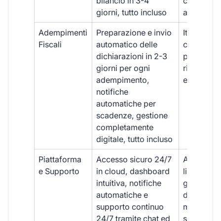
bilancio in 3-4
con ritardi
giorni, tutto incluso
aggiuntivi
Adempimenti
Preparazione e invio
Iter manua
Fiscali
automatico delle
costi aggi
dichiarazioni in 2-3
per ogni p
giorni per ogni
rischio di 
adempimento,
e dimenti
notifiche
automatiche per
scadenze, gestione
completamente
digitale, tutto incluso
Piattaforma
Accesso sicuro 24/7
Accesso
e Supporto
in cloud, dashboard
limitato,
intuitiva, notifiche
gestione
automatiche e
document
supporto continuo
manuale,
24/7 tramite chat ed
supporto