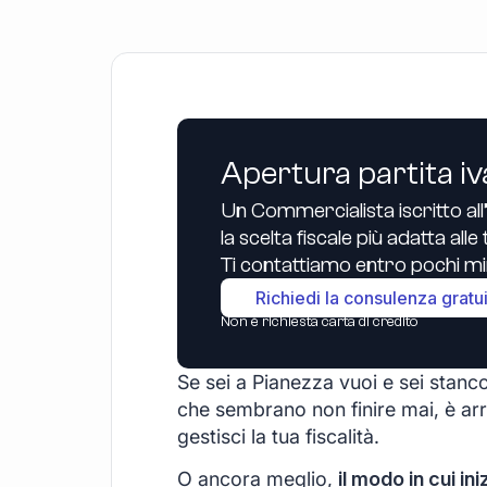
Apertura partita iv
Un Commercialista iscritto all
la scelta fiscale più adatta all
Ti contattiamo entro pochi min
Richiedi la consulenza gratu
Non è richiesta carta di credito
Se sei a Pianezza vuoi e sei stanco 
che sembrano non finire mai, è arr
gestisci la tua fiscalità.
O ancora meglio,
il modo in cui ini