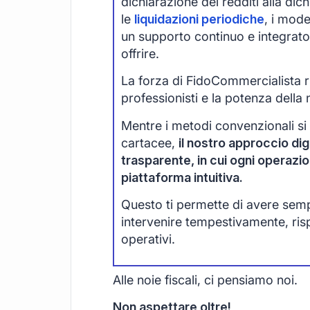
dichiarazione dei redditi alla di
le
liquidazioni periodiche
, i mode
un supporto continuo e integrato
offrire.
La forza di FidoCommercialista ri
professionisti e la potenza della 
Mentre i metodi convenzionali si
cartacee,
il nostro approccio digi
trasparente, in cui ogni operazi
piattaforma intuitiva.
Questo ti permette di avere sempre
intervenire tempestivamente, ri
operativi.
Alle noie fiscali, ci pensiamo noi.
Non aspettare oltre!