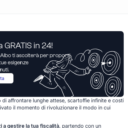
a GRATIS in 24!
’Albo ti ascolterà per proporti
e tue esigenze
uti.
ita
di affrontare lunghe attese, scartoffie infinite e costi
ivato il momento di rivoluzionare il modo in cui
zi a gestire la tua fiscalità
, partendo con un