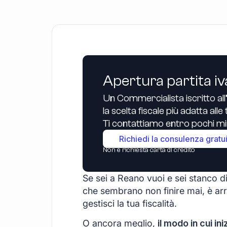
Apertura partita iv
Un Commercialista iscritto all
la scelta fiscale più adatta all
Ti contattiamo entro pochi min
Richiedi la consulenza gratu
Non è richiesta carta di credito
Se sei a Reano vuoi e sei stanco di 
che sembrano non finire mai, è arr
gestisci la tua fiscalità.
O ancora meglio,
il modo in cui ini