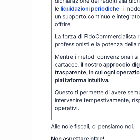
dichiarazione dei redditi alla di
le
liquidazioni periodiche
, i mode
un supporto continuo e integrato
offrire.
La forza di FidoCommercialista ri
professionisti e la potenza della 
Mentre i metodi convenzionali si
cartacee,
il nostro approccio digi
trasparente, in cui ogni operazi
piattaforma intuitiva.
Questo ti permette di avere sempre
intervenire tempestivamente, ri
operativi.
Alle noie fiscali, ci pensiamo noi.
Non aspettare oltre!