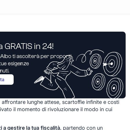
a GRATIS in 24!
’Albo ti ascolterà per proporti
e tue esigenze
uti.
ita
affrontare lunghe attese, scartoffie infinite e costi
ivato il momento di rivoluzionare il modo in cui
zi a gestire la tua fiscalità
, partendo con un