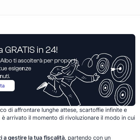
a GRATIS in 24!
’Albo ti ascolterà per proporti
e tue esigenze
uti.
ita
o di affrontare lunghe attese, scartoffie infinite e
 è arrivato il momento di rivoluzionare il modo in cui
zi a gestire la tua fiscalità
, partendo con un