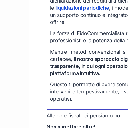
dichiarazione dei redditi alla di
le
liquidazioni periodiche
, i mode
un supporto continuo e integrato
offrire.
La forza di FidoCommercialista ri
professionisti e la potenza della 
Mentre i metodi convenzionali si
cartacee,
il nostro approccio digi
trasparente, in cui ogni operazi
piattaforma intuitiva.
Questo ti permette di avere sempre
intervenire tempestivamente, ri
operativi.
Alle noie fiscali, ci pensiamo noi.
Non aspettare oltre!