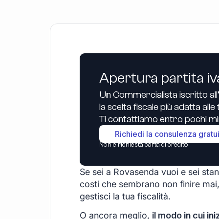
Apertura partita iv
Un Commercialista iscritto all
la scelta fiscale più adatta all
Ti contattiamo entro pochi min
Richiedi la consulenza gratu
Non è richiesta carta di credito
Se sei a Rovasenda vuoi e sei stanc
costi che sembrano non finire mai,
gestisci la tua fiscalità.
O ancora meglio,
il modo in cui ini