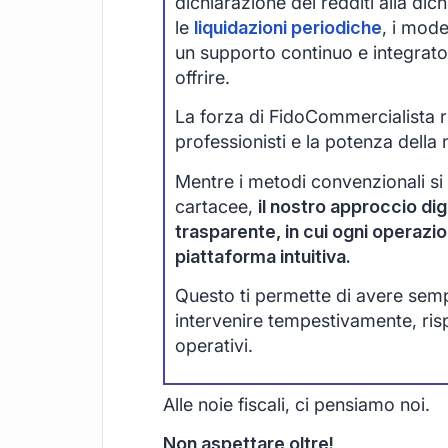
dichiarazione dei redditi alla di
le
liquidazioni periodiche
, i mode
un supporto continuo e integrato
offrire.
La forza di FidoCommercialista ri
professionisti e la potenza della 
Mentre i metodi convenzionali si
cartacee,
il nostro approccio digi
trasparente, in cui ogni operazi
piattaforma intuitiva.
Questo ti permette di avere sempre
intervenire tempestivamente, ri
operativi.
Alle noie fiscali, ci pensiamo noi.
Non aspettare oltre!