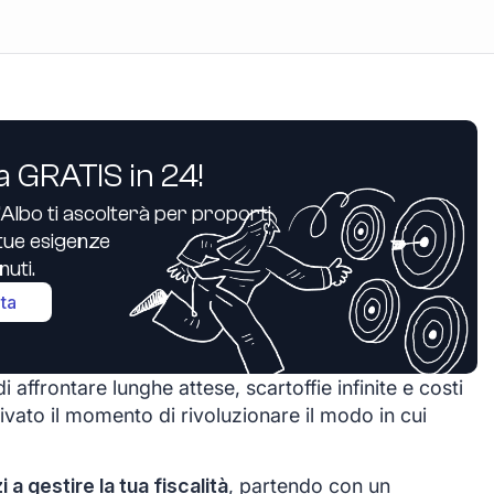
a GRATIS in 24!
’Albo ti ascolterà per proporti
e tue esigenze
uti.
ita
i affrontare lunghe attese, scartoffie infinite e costi
ivato il momento di rivoluzionare il modo in cui
zi a gestire la tua fiscalità
, partendo con un