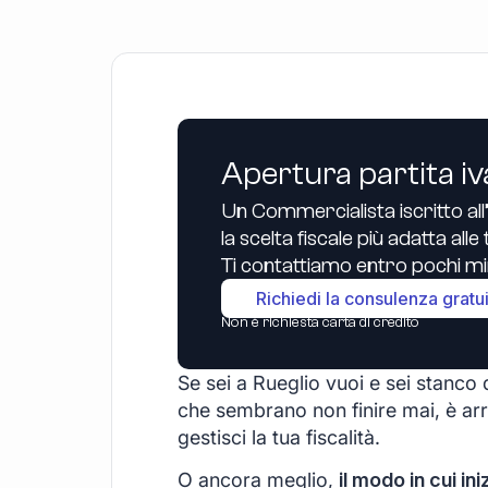
Apertura partita iv
Un Commercialista iscritto all
la scelta fiscale più adatta all
Ti contattiamo entro pochi min
Richiedi la consulenza gratu
Non è richiesta carta di credito
Se sei a Rueglio vuoi e sei stanco d
che sembrano non finire mai, è arr
gestisci la tua fiscalità.
O ancora meglio,
il modo in cui ini