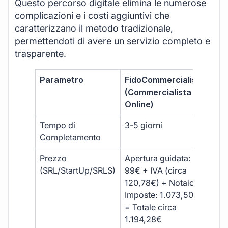
Questo percorso digitale elimina le numerose
complicazioni e i costi aggiuntivi che
caratterizzano il metodo tradizionale,
permettendoti di avere un servizio completo e
trasparente.
Parametro
FidoCommercialista
Com
(Commercialista
Tra
Online)
Tempo di
3-5 giorni
10-
Completamento
Prezzo
Apertura guidata:
€10
(SRL/StartUp/SRLS)
99€ + IVA (circa
+ s
120,78€) + Notaio e
ext
Imposte: 1.073,50€
= Totale circa
1.194,28€