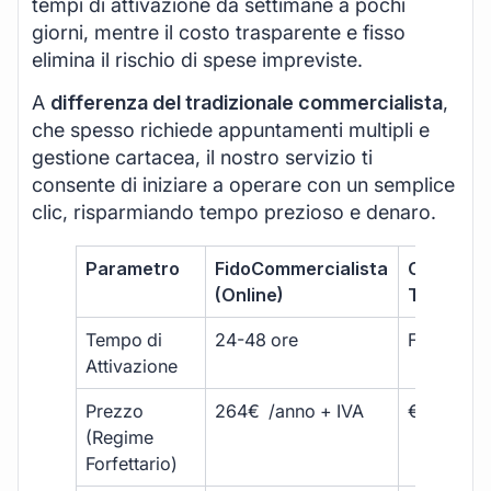
tempi di attivazione da settimane a pochi
giorni, mentre il costo trasparente e fisso
elimina il rischio di spese impreviste.
A
differenza del tradizionale commercialista
,
che spesso richiede appuntamenti multipli e
gestione cartacea, il nostro servizio ti
consente di iniziare a operare con un semplice
clic, risparmiando tempo prezioso e denaro.
Parametro
FidoCommercialista
Commerci
(Online)
Tradizion
Tempo di
24-48 ore
Fino a 30 
Attivazione
Prezzo
264€ /anno + IVA
€500 – €
(Regime
Forfettario)