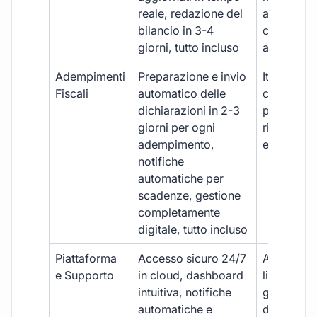
reale, redazione del
aggiornam
bilancio in 3-4
con ritardi
giorni, tutto incluso
aggiuntivi
Adempimenti
Preparazione e invio
Iter manua
Fiscali
automatico delle
costi aggi
dichiarazioni in 2-3
per ogni p
giorni per ogni
rischio di 
adempimento,
e dimenti
notifiche
automatiche per
scadenze, gestione
completamente
digitale, tutto incluso
Piattaforma
Accesso sicuro 24/7
Accesso
e Supporto
in cloud, dashboard
limitato,
intuitiva, notifiche
gestione
automatiche e
document