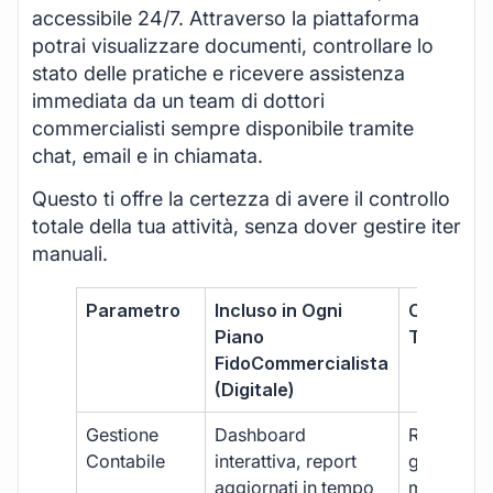
accessibile 24/7. Attraverso la piattaforma
potrai visualizzare documenti, controllare lo
stato delle pratiche e ricevere assistenza
immediata da un team di dottori
commercialisti sempre disponibile tramite
chat, email e in chiamata.
Questo ti offre la certezza di avere il controllo
totale della tua attività, senza dover gestire iter
manuali.
Parametro
Incluso in Ogni
Commerci
Piano
Tradizion
FidoCommercialista
(Digitale)
Gestione
Dashboard
Report car
Contabile
interattiva, report
gestione
aggiornati in tempo
manuale,