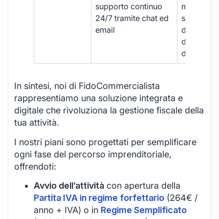
supporto continuo
manuale,
24/7 tramite chat ed
supporto
email
disponibil
durante gli
d’ufficio.
In sintesi, noi di FidoCommercialista
rappresentiamo una soluzione integrata e
digitale che rivoluziona la gestione fiscale della
tua attività.
I nostri piani sono progettati per semplificare
ogni fase del percorso imprenditoriale,
offrendoti:
Avvio dell’attività
con apertura della
Partita IVA in regime forfettario
(264€ /
anno + IVA) o in
Regime Semplificato