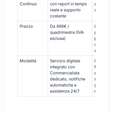
Continuo
con report in tempo
aggiorna
reale e supporto
sporadici
costante
Prezzo
Da 499€ /
Costi varia
quadrimestre (IVA
generalm
esclusa)
più elevat
ogni
adempim
Modalità
Servizio digitale
Iter
integrato con
framment
Commercialista
appuntame
dedicato, notifiche
studio e
automatiche e
gestione
assistenza 24/7
manuale