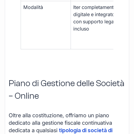
Modalità
Iter completamente
Iter
digitale e integrato,
fra
con supporto legale
doc
incluso
car
app
mul
Piano di Gestione delle Società
– Online
Oltre alla costituzione, offriamo un piano
dedicato alla gestione fiscale continuativa
dedicata a qualsiasi
tipologia di società di