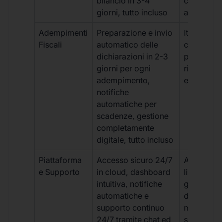
bilancio in 3-4
con ritardi
giorni, tutto incluso
aggiuntivi
Adempimenti
Preparazione e invio
Iter manua
Fiscali
automatico delle
costi aggi
dichiarazioni in 2-3
per ogni p
giorni per ogni
rischio di 
adempimento,
e dimenti
notifiche
automatiche per
scadenze, gestione
completamente
digitale, tutto incluso
Piattaforma
Accesso sicuro 24/7
Accesso
e Supporto
in cloud, dashboard
limitato,
intuitiva, notifiche
gestione
automatiche e
document
supporto continuo
manuale,
24/7 tramite chat ed
supporto