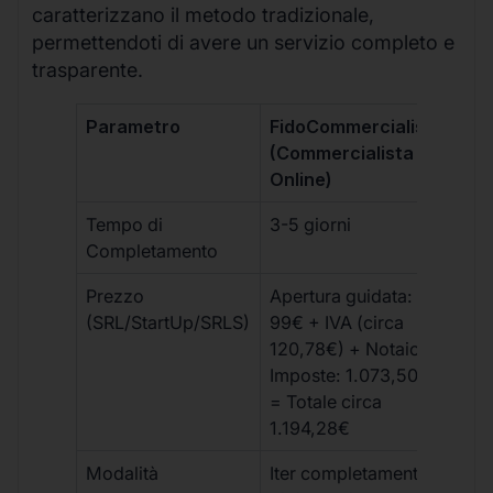
caratterizzano il metodo tradizionale,
permettendoti di avere un servizio completo e
trasparente.
Parametro
FidoCommercialista
Com
(Commercialista
Tra
Online)
Tempo di
3-5 giorni
10-
Completamento
Prezzo
Apertura guidata:
€10
(SRL/StartUp/SRLS)
99€ + IVA (circa
+ s
120,78€) + Notaio e
ext
Imposte: 1.073,50€
= Totale circa
1.194,28€
Modalità
Iter completamente
Iter