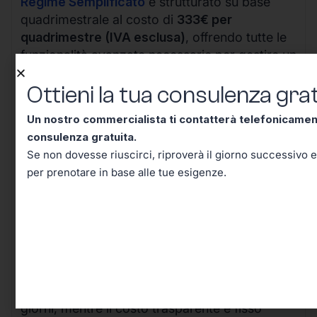
Regime Semplificato
è strutturato su base
quadrimestrale al costo di
333€ per
quadrimestre (IVA esclusa)
, offrendo tutte le
funzionalità avanzate necessarie per gestire un
business in crescita.
Ottieni la tua consulenza grat
Un nostro commercialista ti contatterà telefonicame
consulenza gratuita.
Se non dovesse riuscirci, riproverà il giorno successivo e
per prenotare in base alle tue esigenze.
I vantaggi della nostra soluzione sono evidenti:
il processo completamente digitale riduce i
tempi di attivazione da settimane a pochi
giorni, mentre il costo trasparente e fisso