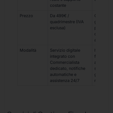
costante
Prezzo
Da 499€ /
Costi varia
quadrimestre (IVA
generalm
esclusa)
più elevat
ogni
adempim
Modalità
Servizio digitale
Iter
integrato con
framment
Commercialista
appuntame
dedicato, notifiche
studio e
automatiche e
gestione
assistenza 24/7
manuale