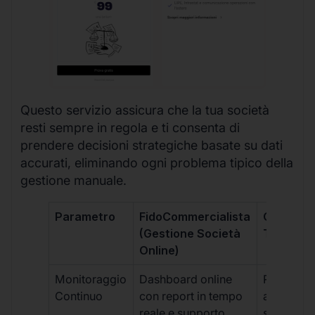
Questo servizio assicura che la tua società
resti sempre in regola e ti consenta di
prendere decisioni strategiche basate su dati
accurati, eliminando ogni problema tipico della
gestione manuale.
Parametro
FidoCommercialista
Commerci
(Gestione Società
Tradizion
Online)
Monitoraggio
Dashboard online
Report ma
Continuo
con report in tempo
aggiorna
reale e supporto
sporadici