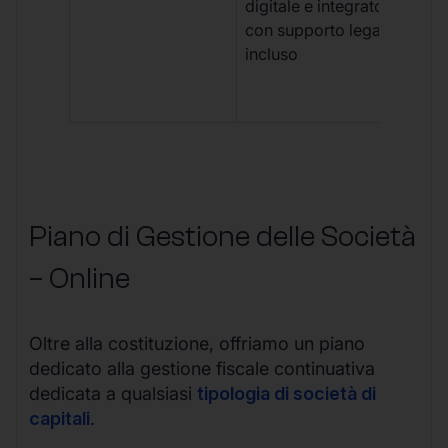
digitale e integrato,
fra
con supporto legale
doc
incluso
car
app
mul
Piano di Gestione delle Società
– Online
Oltre alla costituzione, offriamo un piano
dedicato alla gestione fiscale continuativa
dedicata a qualsiasi
tipologia di società di
capitali
.