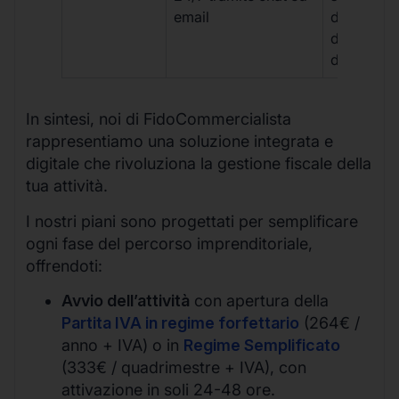
email
disponibil
durante gli
d’ufficio.
In sintesi, noi di FidoCommercialista
rappresentiamo una soluzione integrata e
digitale che rivoluziona la gestione fiscale della
tua attività.
I nostri piani sono progettati per semplificare
ogni fase del percorso imprenditoriale,
offrendoti:
Avvio dell’attività
con apertura della
Partita IVA in regime forfettario
(264€ /
anno + IVA) o in
Regime Semplificato
(333€ / quadrimestre + IVA), con
attivazione in soli 24-48 ore.