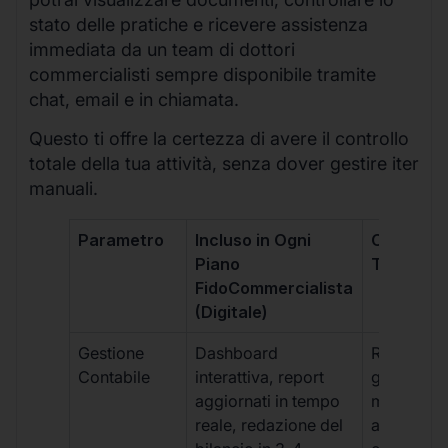
stato delle pratiche e ricevere assistenza
immediata da un team di dottori
commercialisti sempre disponibile tramite
chat, email e in chiamata.
Questo ti offre la certezza di avere il controllo
totale della tua attività, senza dover gestire iter
manuali.
Parametro
Incluso in Ogni
Commerci
Piano
Tradizion
FidoCommercialista
(Digitale)
Gestione
Dashboard
Report car
Contabile
interattiva, report
gestione
aggiornati in tempo
manuale,
reale, redazione del
aggiornam