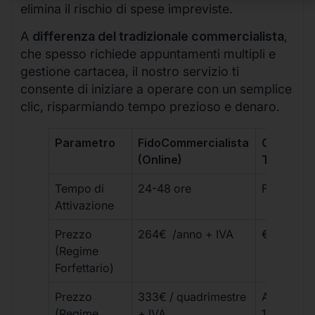
elimina il rischio di spese impreviste.
A
differenza del tradizionale commercialista
,
che spesso richiede appuntamenti multipli e
gestione cartacea, il nostro servizio ti
consente di iniziare a operare con un semplice
clic, risparmiando tempo prezioso e denaro.
Parametro
FidoCommercialista
Commerci
(Online)
Tradizion
Tempo di
24-48 ore
Fino a 30 
Attivazione
Prezzo
264€ /anno + IVA
€500 – €
(Regime
Forfettario)
Prezzo
333€ / quadrimestre
A partire 
(Regime
+ IVA
1800 € + 