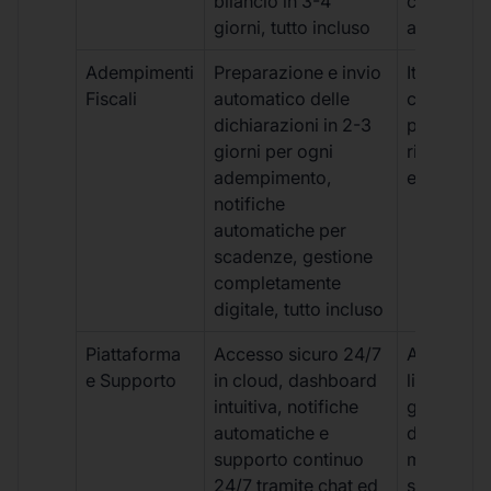
bilancio in 3-4
con ritardi
giorni, tutto incluso
aggiuntivi
Adempimenti
Preparazione e invio
Iter manua
Fiscali
automatico delle
costi aggi
dichiarazioni in 2-3
per ogni p
giorni per ogni
rischio di 
adempimento,
e dimenti
notifiche
automatiche per
scadenze, gestione
completamente
digitale, tutto incluso
Piattaforma
Accesso sicuro 24/7
Accesso
e Supporto
in cloud, dashboard
limitato,
intuitiva, notifiche
gestione
automatiche e
document
supporto continuo
manuale,
24/7 tramite chat ed
supporto