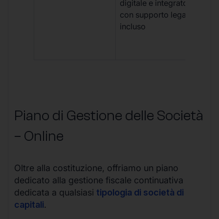
digitale e integrato,
fra
con supporto legale
doc
incluso
car
app
mul
Piano di Gestione delle Società
– Online
Oltre alla costituzione, offriamo un piano
dedicato alla gestione fiscale continuativa
dedicata a qualsiasi
tipologia di società di
capitali
.