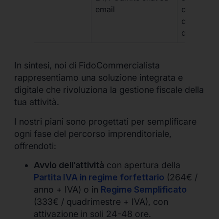
email
disponibil
durante gli
d’ufficio.
In sintesi, noi di FidoCommercialista
rappresentiamo una soluzione integrata e
digitale che rivoluziona la gestione fiscale della
tua attività.
I nostri piani sono progettati per semplificare
ogni fase del percorso imprenditoriale,
offrendoti:
Avvio dell’attività
con apertura della
Partita IVA in regime forfettario
(264€ /
anno + IVA) o in
Regime Semplificato
(333€ / quadrimestre + IVA), con
attivazione in soli 24-48 ore.