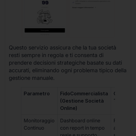
Questo servizio assicura che la tua società
resti sempre in regola e ti consenta di
prendere decisioni strategiche basate su dati
accurati, eliminando ogni problema tipico della
gestione manuale.
Parametro
FidoCommercialista
Commerci
(Gestione Società
Tradizion
Online)
Monitoraggio
Dashboard online
Report ma
Continuo
con report in tempo
aggiorna
reale e supporto
sporadici