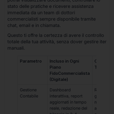
stato delle pratiche e ricevere assistenza
immediata da un team di dottori
commercialisti sempre disponibile tramite
chat, email e in chiamata.
Questo ti offre la certezza di avere il controllo
totale della tua attività, senza dover gestire iter
manuali.
Parametro
Incluso in Ogni
Commerci
Piano
Tradizion
FidoCommercialista
(Digitale)
Gestione
Dashboard
Report car
Contabile
interattiva, report
gestione
aggiornati in tempo
manuale,
reale, redazione del
aggiornam