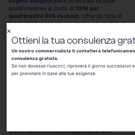
Regime Semplificato
è strutturato su base
quadrimestrale al costo di
333€ per
quadrimestre (IVA esclusa)
, offrendo tutte le
funzionalità avanzate necessarie per gestire un
business in crescita.
Ottieni la tua consulenza grat
Un nostro commercialista ti contatterà telefonicame
consulenza gratuita.
Se non dovesse riuscirci, riproverà il giorno successivo e
per prenotare in base alle tue esigenze.
I vantaggi della nostra soluzione sono evidenti:
il processo completamente digitale riduce i
tempi di attivazione da settimane a pochi
giorni, mentre il costo trasparente e fisso