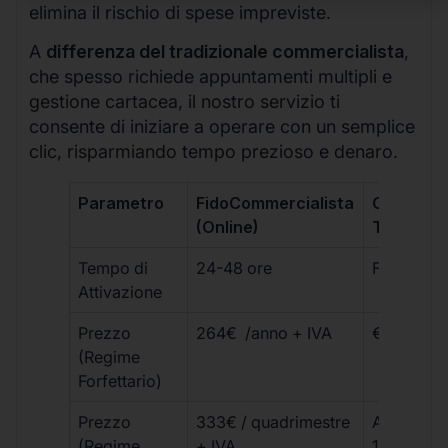
elimina il rischio di spese impreviste.
A
differenza del tradizionale commercialista
,
che spesso richiede appuntamenti multipli e
gestione cartacea, il nostro servizio ti
consente di iniziare a operare con un semplice
clic, risparmiando tempo prezioso e denaro.
Parametro
FidoCommercialista
Commerci
(Online)
Tradizion
Tempo di
24-48 ore
Fino a 30 
Attivazione
Prezzo
264€ /anno + IVA
€500 – €
(Regime
Forfettario)
Prezzo
333€ / quadrimestre
A partire 
(Regime
+ IVA
1800 € + 