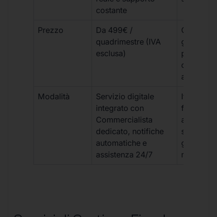
costante
Prezzo
Da 499€ /
Costi varia
quadrimestre (IVA
generalm
esclusa)
più elevat
ogni
adempim
Modalità
Servizio digitale
Iter
integrato con
framment
Commercialista
appuntame
dedicato, notifiche
studio e
automatiche e
gestione
assistenza 24/7
manuale