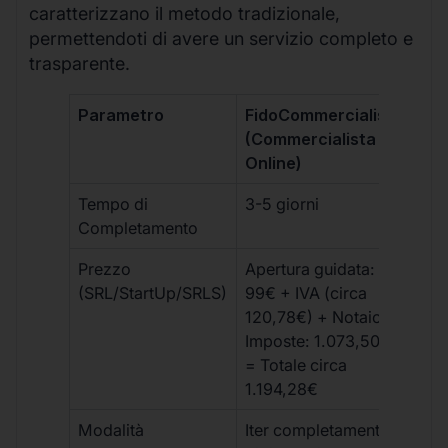
caratterizzano il metodo tradizionale,
permettendoti di avere un servizio completo e
trasparente.
Parametro
FidoCommercialista
Com
(Commercialista
Tra
Online)
Tempo di
3-5 giorni
10-
Completamento
Prezzo
Apertura guidata:
€10
(SRL/StartUp/SRLS)
99€ + IVA (circa
+ s
120,78€) + Notaio e
ext
Imposte: 1.073,50€
= Totale circa
1.194,28€
Modalità
Iter completamente
Iter