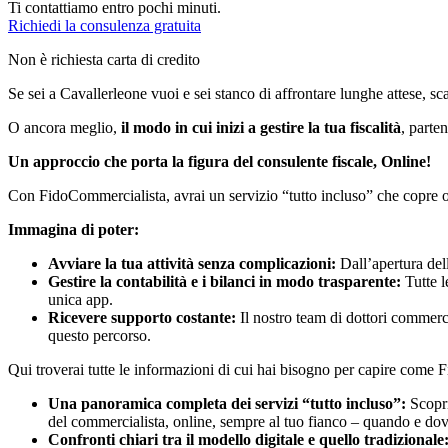
Ti contattiamo entro pochi minuti.
Richiedi la consulenza gratuita
Non è richiesta carta di credito
Se sei a Cavallerleone vuoi e sei stanco di affrontare lunghe attese, sca
O ancora meglio,
il modo in cui inizi a gestire la tua fiscalità
, parte
Un approccio che porta la figura del consulente fiscale, Online!
Con FidoCommercialista, avrai un servizio “tutto incluso” che copre ogn
Immagina di poter:
Avviare la tua attività senza complicazioni:
Dall’apertura dell
Gestire la contabilità e i bilanci in modo trasparente:
Tutte le
unica app.
Ricevere supporto costante:
Il nostro team di dottori commerci
questo percorso.
Qui troverai tutte le informazioni di cui hai bisogno per capire come 
Una panoramica completa dei servizi “tutto incluso”:
Scopri
del commercialista, online, sempre al tuo fianco – quando e dov
Confronti chiari tra il modello digitale e quello tradizionale