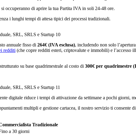
 si occuperanno di aprire la tua Partita IVA in soli 24-48 ore.
za i lunghi tempi di attesa tipici dei processi tradizionali.
viduale, SRL, SRLS e Startup 10
to annuale fisso di
264€ (IVA esclusa)
, includendo non solo l’apertura
i redditi
(che copre redditi esteri, criptovalute e immobili) e l’accesso il
strutturato su base quadrimestrale al costo di
300€ per quadrimestre (
viduale, SRL, SRLS e Startup 11
te digitale riduce i tempi di attivazione da settimane a pochi giorni, men
ppuntamenti multipli e gestione cartacea, il nostro servizio ti consente 
Commercialista Tradizionale
Fino a 30 giorni