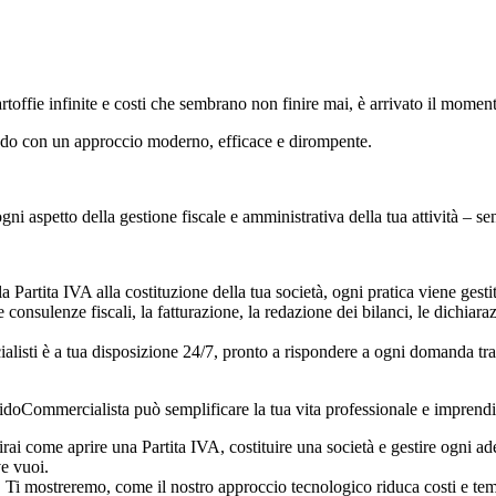
rtoffie infinite e costi che sembrano non finire mai, è arrivato il momento
ndo con un approccio moderno, efficace e dirompente.
i aspetto della gestione fiscale e amministrativa della tua attività – sen
a Partita IVA alla costituzione della tua società, ogni pratica viene gest
 consulenze fiscali, la fatturazione, la redazione dei bilanci, le dichiaraz
alisti è a tua disposizione 24/7, pronto a rispondere a ogni domanda tram
FidoCommercialista può semplificare la tua vita professionale e imprendit
rai come aprire una Partita IVA, costituire una società e gestire ogni ad
e vuoi.
:
Ti mostreremo, come il nostro approccio tecnologico riduca costi e temp