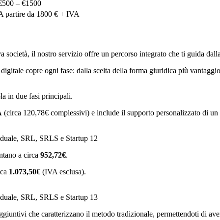
€500 – €1500
A partire da 1800 € + IVA
 società, il nostro servizio offre un percorso integrato che ti guida dall
er digitale copre ogni fase: dalla scelta della forma giuridica più vantaggios
la in due fasi principali.
A
(circa 120,78€ complessivi) e include il supporto personalizzato di u
viduale, SRL, SRLS e Startup 12
ntano a circa
952,72€
.
rca
1.073,50€
(IVA esclusa).
viduale, SRL, SRLS e Startup 13
giuntivi che caratterizzano il metodo tradizionale, permettendoti di ave