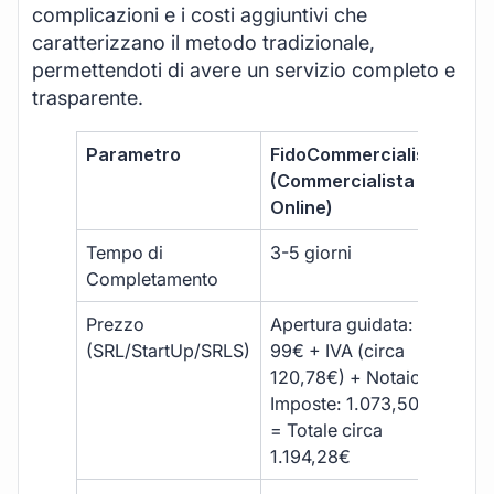
complicazioni e i costi aggiuntivi che
caratterizzano il metodo tradizionale,
permettendoti di avere un servizio completo e
trasparente.
Parametro
FidoCommercialista
Com
(Commercialista
Tra
Online)
Tempo di
3-5 giorni
10-
Completamento
Prezzo
Apertura guidata:
€10
(SRL/StartUp/SRLS)
99€ + IVA (circa
+ s
120,78€) + Notaio e
ext
Imposte: 1.073,50€
= Totale circa
1.194,28€