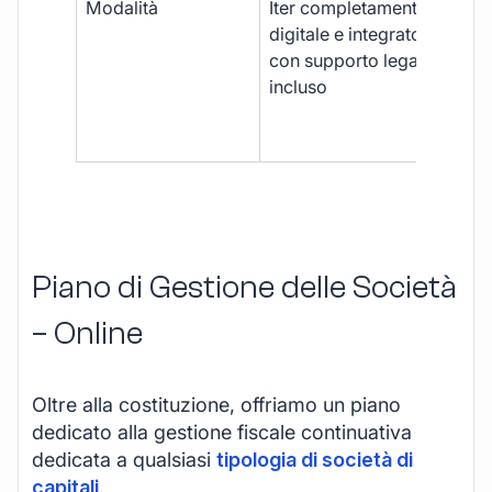
Modalità
Iter completamente
Iter
digitale e integrato,
fra
con supporto legale
doc
incluso
car
app
mul
Piano di Gestione delle Società
– Online
Oltre alla costituzione, offriamo un piano
dedicato alla gestione fiscale continuativa
dedicata a qualsiasi
tipologia di società di
capitali
.