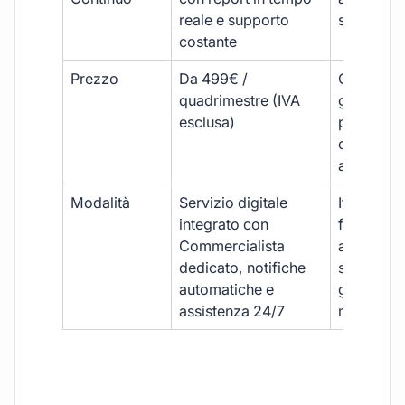
reale e supporto
sporadici
costante
Prezzo
Da 499€ /
Costi varia
quadrimestre (IVA
generalm
esclusa)
più elevat
ogni
adempim
Modalità
Servizio digitale
Iter
integrato con
framment
Commercialista
appuntame
dedicato, notifiche
studio e
automatiche e
gestione
assistenza 24/7
manuale