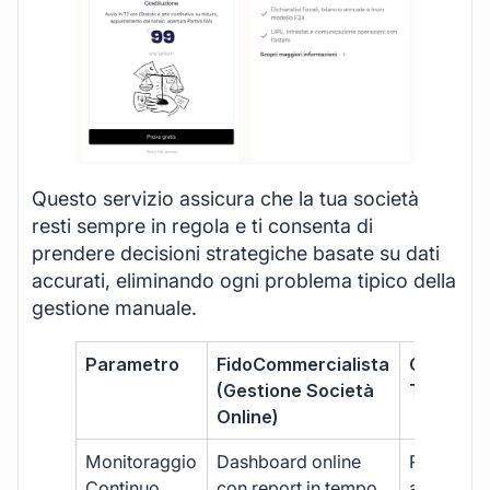
Questo servizio assicura che la tua società
resti sempre in regola e ti consenta di
prendere decisioni strategiche basate su dati
accurati, eliminando ogni problema tipico della
gestione manuale.
Parametro
FidoCommercialista
Commerci
(Gestione Società
Tradizion
Online)
Monitoraggio
Dashboard online
Report ma
Continuo
con report in tempo
aggiorna