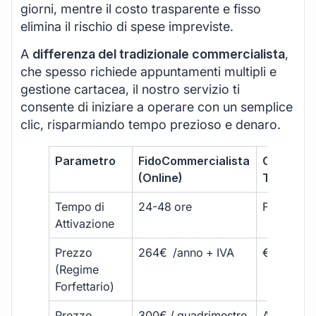
giorni, mentre il costo trasparente e fisso
elimina il rischio di spese impreviste.
A
differenza del tradizionale commercialista
,
che spesso richiede appuntamenti multipli e
gestione cartacea, il nostro servizio ti
consente di iniziare a operare con un semplice
clic, risparmiando tempo prezioso e denaro.
Parametro
FidoCommercialista
Commerci
(Online)
Tradizion
Tempo di
24-48 ore
Fino a 30 
Attivazione
Prezzo
264€ /anno + IVA
€500 – €
(Regime
Forfettario)
Prezzo
300€ / quadrimestre
A partire 