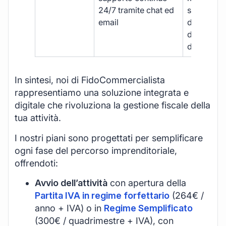
24/7 tramite chat ed
supporto
email
disponibil
durante gli
d’ufficio.
In sintesi, noi di FidoCommercialista
rappresentiamo una soluzione integrata e
digitale che rivoluziona la gestione fiscale della
tua attività.
I nostri piani sono progettati per semplificare
ogni fase del percorso imprenditoriale,
offrendoti:
Avvio dell’attività
con apertura della
Partita IVA in regime forfettario
(264€ /
anno + IVA) o in
Regime Semplificato
(300€ / quadrimestre + IVA), con