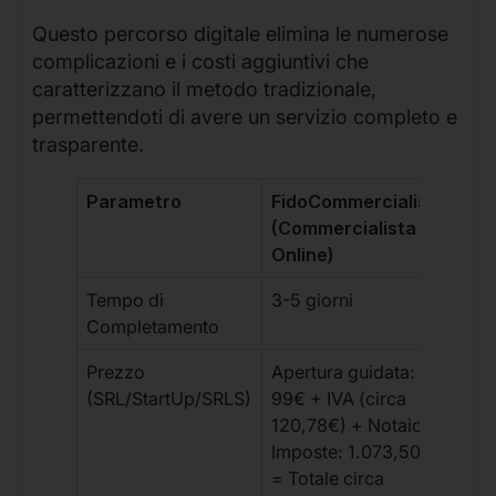
Questo percorso digitale elimina le numerose
complicazioni e i costi aggiuntivi che
caratterizzano il metodo tradizionale,
permettendoti di avere un servizio completo e
trasparente.
Parametro
FidoCommercialista
Com
(Commercialista
Tra
Online)
Tempo di
3-5 giorni
10-
Completamento
Prezzo
Apertura guidata:
€10
(SRL/StartUp/SRLS)
99€ + IVA (circa
+ s
120,78€) + Notaio e
ext
Imposte: 1.073,50€
= Totale circa