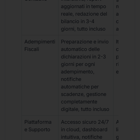
aggiornati in tempo
manuale,
reale, redazione del
aggiornam
bilancio in 3-4
con ritardi
giorni, tutto incluso
aggiuntivi
Adempimenti
Preparazione e invio
Iter manua
Fiscali
automatico delle
costi aggi
dichiarazioni in 2-3
per ogni p
giorni per ogni
rischio di 
adempimento,
e dimenti
notifiche
automatiche per
scadenze, gestione
completamente
digitale, tutto incluso
Piattaforma
Accesso sicuro 24/7
Accesso
e Supporto
in cloud, dashboard
limitato,
intuitiva, notifiche
gestione