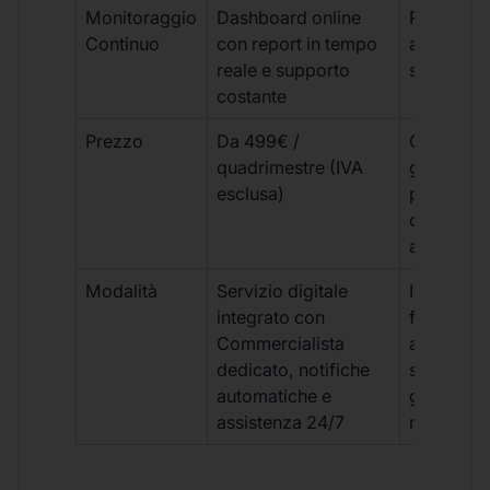
Monitoraggio
Dashboard online
Report ma
Continuo
con report in tempo
aggiorna
reale e supporto
sporadici
costante
Prezzo
Da 499€ /
Costi varia
quadrimestre (IVA
generalm
esclusa)
più elevat
ogni
adempim
Modalità
Servizio digitale
Iter
integrato con
framment
Commercialista
appuntame
dedicato, notifiche
studio e
automatiche e
gestione
assistenza 24/7
manuale