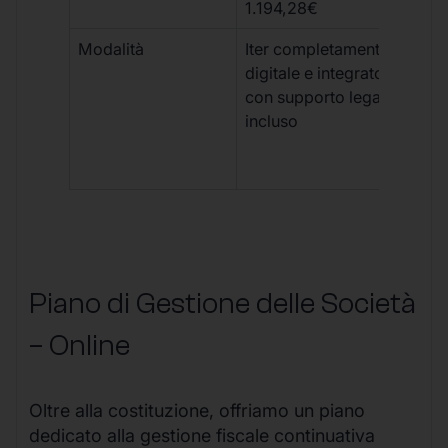
1.194,28€
Modalità
Iter completamente
Iter
digitale e integrato,
fra
con supporto legale
doc
incluso
car
app
mul
Piano di Gestione delle Società
– Online
Oltre alla costituzione, offriamo un piano
dedicato alla gestione fiscale continuativa