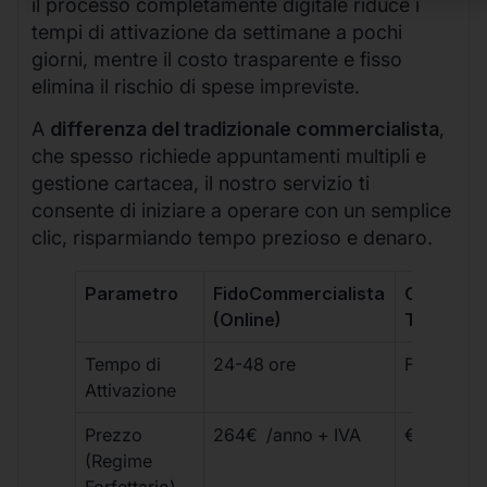
il processo completamente digitale riduce i
tempi di attivazione da settimane a pochi
giorni, mentre il costo trasparente e fisso
elimina il rischio di spese impreviste.
A
differenza del tradizionale commercialista
,
che spesso richiede appuntamenti multipli e
gestione cartacea, il nostro servizio ti
consente di iniziare a operare con un semplice
clic, risparmiando tempo prezioso e denaro.
Parametro
FidoCommercialista
Commerci
(Online)
Tradizion
Tempo di
24-48 ore
Fino a 30 
Attivazione
Prezzo
264€ /anno + IVA
€500 – €
(Regime