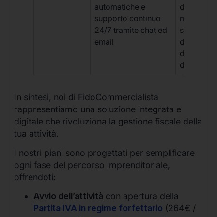
automatiche e
document
supporto continuo
manuale,
24/7 tramite chat ed
supporto
email
disponibil
durante gli
d’ufficio.
In sintesi, noi di FidoCommercialista
rappresentiamo una soluzione integrata e
digitale che rivoluziona la gestione fiscale della
tua attività.
I nostri piani sono progettati per semplificare
ogni fase del percorso imprenditoriale,
offrendoti:
Avvio dell’attività
con apertura della
Partita IVA in regime forfettario
(264€ /