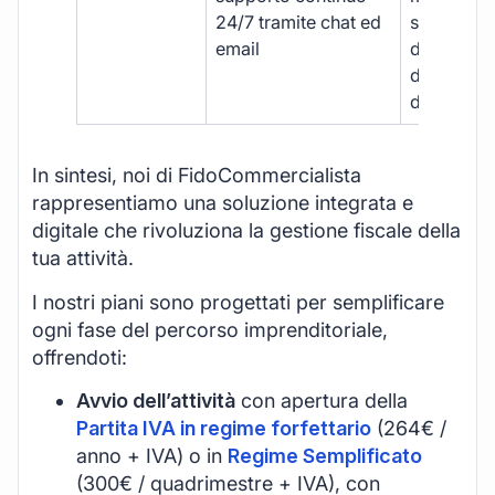
24/7 tramite chat ed
supporto
email
disponibil
durante gli
d’ufficio.
In sintesi, noi di FidoCommercialista
rappresentiamo una soluzione integrata e
digitale che rivoluziona la gestione fiscale della
tua attività.
I nostri piani sono progettati per semplificare
ogni fase del percorso imprenditoriale,
offrendoti:
Avvio dell’attività
con apertura della
Partita IVA in regime forfettario
(264€ /
anno + IVA) o in
Regime Semplificato
(300€ / quadrimestre + IVA), con