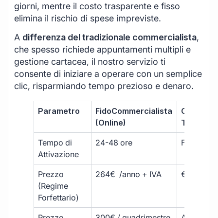
giorni, mentre il costo trasparente e fisso
elimina il rischio di spese impreviste.
A
differenza del tradizionale commercialista
,
che spesso richiede appuntamenti multipli e
gestione cartacea, il nostro servizio ti
consente di iniziare a operare con un semplice
clic, risparmiando tempo prezioso e denaro.
Parametro
FidoCommercialista
Commerci
(Online)
Tradizion
Tempo di
24-48 ore
Fino a 30 
Attivazione
Prezzo
264€ /anno + IVA
€500 – €
(Regime
Forfettario)
Prezzo
300€ / quadrimestre
A partire 