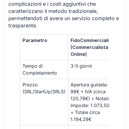
complicazioni e i costi aggiuntivi che
caratterizzano il metodo tradizionale,
permettendoti di avere un servizio completo e
trasparente.
Parametro
FidoCommercialista
Com
(Commercialista
Tra
Online)
Tempo di
3-5 giorni
10-
Completamento
Prezzo
Apertura guidata:
€10
(SRL/StartUp/SRLS)
99€ + IVA (circa
+ s
120,78€) + Notaio e
ext
Imposte: 1.073,50€
= Totale circa
1.194,28€