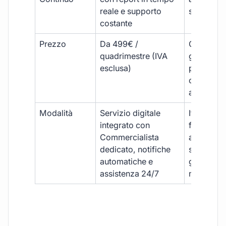
reale e supporto
sporadici
costante
Prezzo
Da 499€ /
Costi varia
quadrimestre (IVA
generalm
esclusa)
più elevat
ogni
adempim
Modalità
Servizio digitale
Iter
integrato con
framment
Commercialista
appuntame
dedicato, notifiche
studio e
automatiche e
gestione
assistenza 24/7
manuale