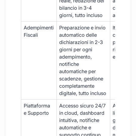
reale, redazione del
aggiornam
bilancio in 3-4
con ritardi
giorni, tutto incluso
aggiuntivi
Adempimenti
Preparazione e invio
Iter manua
Fiscali
automatico delle
costi aggi
dichiarazioni in 2-3
per ogni p
giorni per ogni
rischio di 
adempimento,
e dimenti
notifiche
automatiche per
scadenze, gestione
completamente
digitale, tutto incluso
Piattaforma
Accesso sicuro 24/7
Accesso
e Supporto
in cloud, dashboard
limitato,
intuitiva, notifiche
gestione
automatiche e
document
supporto continuo
manuale,