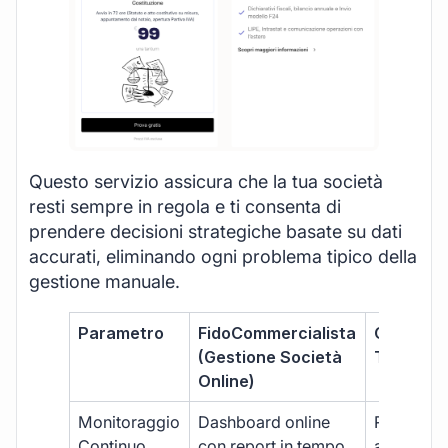
Questo servizio assicura che la tua società
resti sempre in regola e ti consenta di
prendere decisioni strategiche basate su dati
accurati, eliminando ogni problema tipico della
gestione manuale.
Parametro
FidoCommercialista
Commerci
(Gestione Società
Tradizion
Online)
Monitoraggio
Dashboard online
Report ma
Continuo
con report in tempo
aggiorna