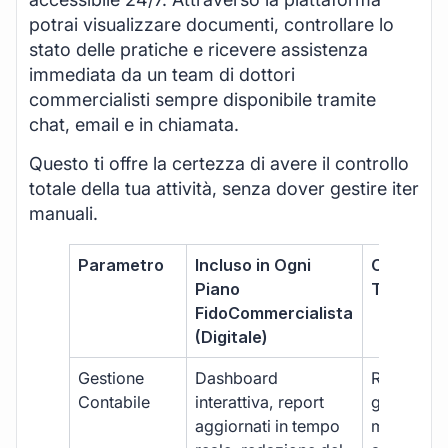
potrai visualizzare documenti, controllare lo
stato delle pratiche e ricevere assistenza
immediata da un team di dottori
commercialisti sempre disponibile tramite
chat, email e in chiamata.
Questo ti offre la certezza di avere il controllo
totale della tua attività, senza dover gestire iter
manuali.
Parametro
Incluso in Ogni
Commerci
Piano
Tradizion
FidoCommercialista
(Digitale)
Gestione
Dashboard
Report car
Contabile
interattiva, report
gestione
aggiornati in tempo
manuale,