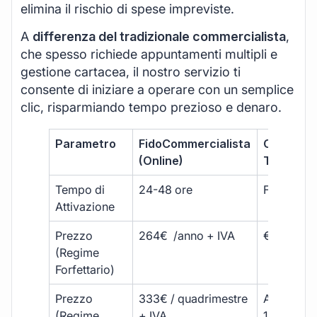
elimina il rischio di spese impreviste.
A
differenza del tradizionale commercialista
,
che spesso richiede appuntamenti multipli e
gestione cartacea, il nostro servizio ti
consente di iniziare a operare con un semplice
clic, risparmiando tempo prezioso e denaro.
Parametro
FidoCommercialista
Commerci
(Online)
Tradizion
Tempo di
24-48 ore
Fino a 30 
Attivazione
Prezzo
264€ /anno + IVA
€500 – €
(Regime
Forfettario)
Prezzo
333€ / quadrimestre
A partire 
(Regime
+ IVA
1800 € + 