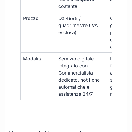
costante
Prezzo
Da 499€ /
Costi varia
quadrimestre (IVA
generalm
esclusa)
più elevat
ogni
adempim
Modalità
Servizio digitale
Iter
integrato con
framment
Commercialista
appuntame
dedicato, notifiche
studio e
automatiche e
gestione
assistenza 24/7
manuale