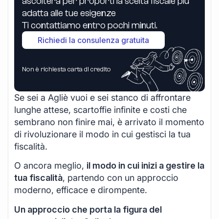
ascolterà per proporti la scelta fiscale più
adatta alle tue esigenze
Ti contattiamo entro pochi minuti.
Richiedi la consulenza gratuita
Non è richiesta carta di credito
Se sei a Agliè vuoi e sei stanco di affrontare
lunghe attese, scartoffie infinite e costi che
sembrano non finire mai, è arrivato il momento
di rivoluzionare il modo in cui gestisci la tua
fiscalità.
O ancora meglio,
il modo in cui inizi a gestire la
tua fiscalità
, partendo con un approccio
moderno, efficace e dirompente.
Un approccio che porta la figura del