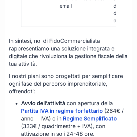
email
disponibil
durante gli
d’ufficio.
In sintesi, noi di FidoCommercialista
rappresentiamo una soluzione integrata e
digitale che rivoluziona la gestione fiscale della
tua attività.
I nostri piani sono progettati per semplificare
ogni fase del percorso imprenditoriale,
offrendoti:
Avvio dell’attività
con apertura della
Partita IVA in regime forfettario
(264€ /
anno + IVA) o in
Regime Semplificato
(333€ / quadrimestre + IVA), con
attivazione in soli 24-48 ore.