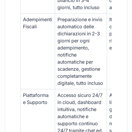
bilancio in 3-4
con ritardi
giorni, tutto incluso
aggiuntivi
Adempimenti
Preparazione e invio
Iter manua
Fiscali
automatico delle
costi aggi
dichiarazioni in 2-3
per ogni p
giorni per ogni
rischio di 
adempimento,
e dimenti
notifiche
automatiche per
scadenze, gestione
completamente
digitale, tutto incluso
Piattaforma
Accesso sicuro 24/7
Accesso
e Supporto
in cloud, dashboard
limitato,
intuitiva, notifiche
gestione
automatiche e
document
supporto continuo
manuale,
24/7 tramite chat ed
supporto