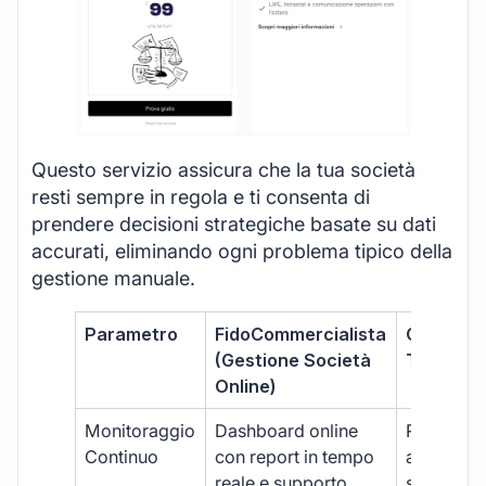
Questo servizio assicura che la tua società
resti sempre in regola e ti consenta di
prendere decisioni strategiche basate su dati
accurati, eliminando ogni problema tipico della
gestione manuale.
Parametro
FidoCommercialista
Commerci
(Gestione Società
Tradizion
Online)
Monitoraggio
Dashboard online
Report ma
Continuo
con report in tempo
aggiorna
reale e supporto
sporadici