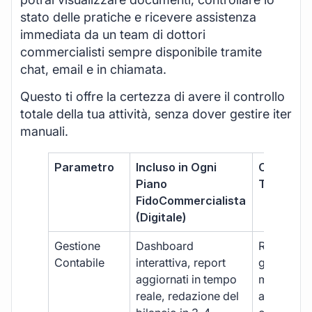
stato delle pratiche e ricevere assistenza
immediata da un team di dottori
commercialisti sempre disponibile tramite
chat, email e in chiamata.
Questo ti offre la certezza di avere il controllo
totale della tua attività, senza dover gestire iter
manuali.
Parametro
Incluso in Ogni
Commerci
Piano
Tradizion
FidoCommercialista
(Digitale)
Gestione
Dashboard
Report car
Contabile
interattiva, report
gestione
aggiornati in tempo
manuale,
reale, redazione del
aggiornam