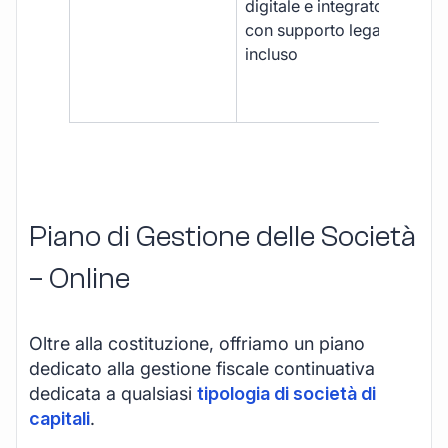
digitale e integrato,
fra
con supporto legale
doc
incluso
car
app
mul
Piano di Gestione delle Società
– Online
Oltre alla costituzione, offriamo un piano
dedicato alla gestione fiscale continuativa
dedicata a qualsiasi
tipologia di società di
capitali
.