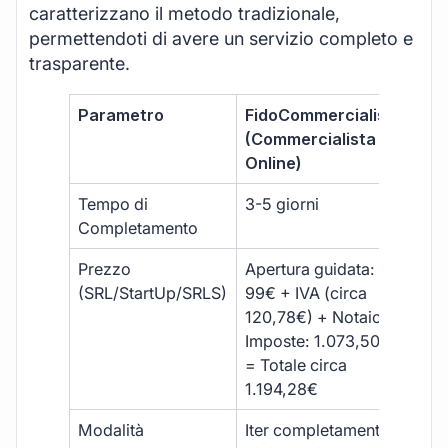
caratterizzano il metodo tradizionale,
permettendoti di avere un servizio completo e
trasparente.
Parametro
FidoCommercialista
Com
(Commercialista
Tra
Online)
Tempo di
3-5 giorni
10-
Completamento
Prezzo
Apertura guidata:
€10
(SRL/StartUp/SRLS)
99€ + IVA (circa
+ s
120,78€) + Notaio e
ext
Imposte: 1.073,50€
= Totale circa
1.194,28€
Modalità
Iter completamente
Iter