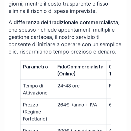
giorni, mentre il costo trasparente e fisso
elimina il rischio di spese impreviste.
A
differenza del tradizionale commercialista
,
che spesso richiede appuntamenti multipli e
gestione cartacea, il nostro servizio ti
consente di iniziare a operare con un semplice
clic, risparmiando tempo prezioso e denaro.
Parametro
FidoCommercialista
Commerci
(Online)
Tradizion
Tempo di
24-48 ore
Fino a 30 
Attivazione
Prezzo
264€ /anno + IVA
€500 – €
(Regime
Forfettario)
Prezzo
300€ / quadrimestre
A partire 