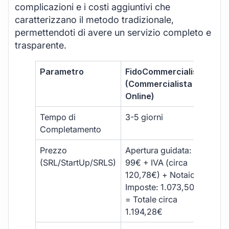
complicazioni e i costi aggiuntivi che
caratterizzano il metodo tradizionale,
permettendoti di avere un servizio completo e
trasparente.
Parametro
FidoCommercialista
Com
(Commercialista
Tra
Online)
Tempo di
3-5 giorni
10-
Completamento
Prezzo
Apertura guidata:
€10
(SRL/StartUp/SRLS)
99€ + IVA (circa
+ s
120,78€) + Notaio e
ext
Imposte: 1.073,50€
= Totale circa
1.194,28€