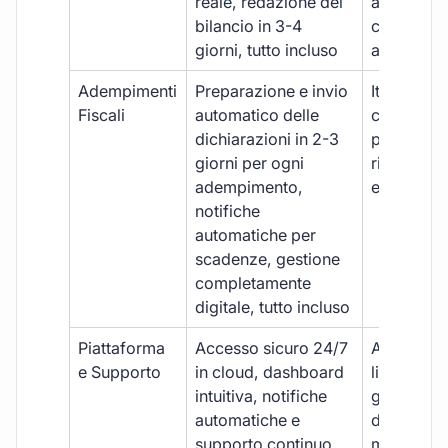
reale, redazione del
aggiornam
bilancio in 3-4
con ritardi
giorni, tutto incluso
aggiuntivi
Adempimenti
Preparazione e invio
Iter manua
Fiscali
automatico delle
costi aggi
dichiarazioni in 2-3
per ogni p
giorni per ogni
rischio di 
adempimento,
e dimenti
notifiche
automatiche per
scadenze, gestione
completamente
digitale, tutto incluso
Piattaforma
Accesso sicuro 24/7
Accesso
e Supporto
in cloud, dashboard
limitato,
intuitiva, notifiche
gestione
automatiche e
document
supporto continuo
manuale,