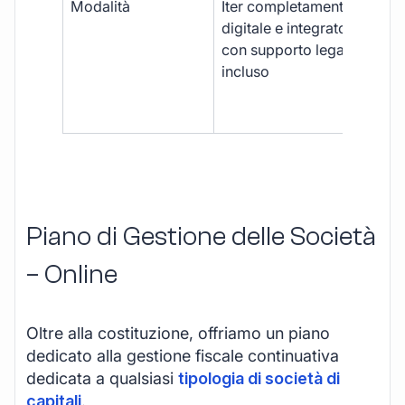
Modalità
Iter completamente
Iter
digitale e integrato,
fra
con supporto legale
doc
incluso
car
app
mul
Piano di Gestione delle Società
– Online
Oltre alla costituzione, offriamo un piano
dedicato alla gestione fiscale continuativa
dedicata a qualsiasi
tipologia di società di
capitali
.