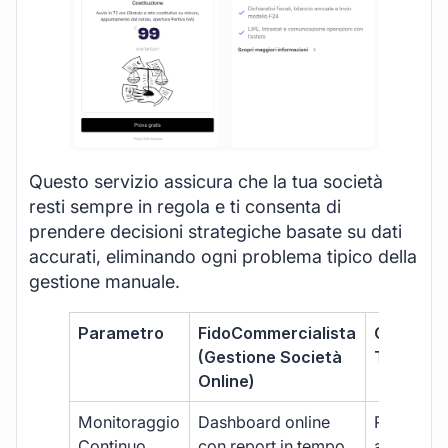
Questo servizio assicura che la tua società
resti sempre in regola e ti consenta di
prendere decisioni strategiche basate su dati
accurati, eliminando ogni problema tipico della
gestione manuale.
Parametro
FidoCommercialista
Commerci
(Gestione Società
Tradizion
Online)
Monitoraggio
Dashboard online
Report ma
Continuo
con report in tempo
aggiorna