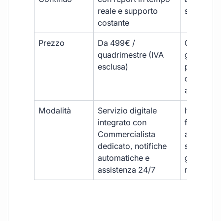
reale e supporto
sporadici
costante
Prezzo
Da 499€ /
Costi varia
quadrimestre (IVA
generalm
esclusa)
più elevat
ogni
adempim
Modalità
Servizio digitale
Iter
integrato con
framment
Commercialista
appuntame
dedicato, notifiche
studio e
automatiche e
gestione
assistenza 24/7
manuale