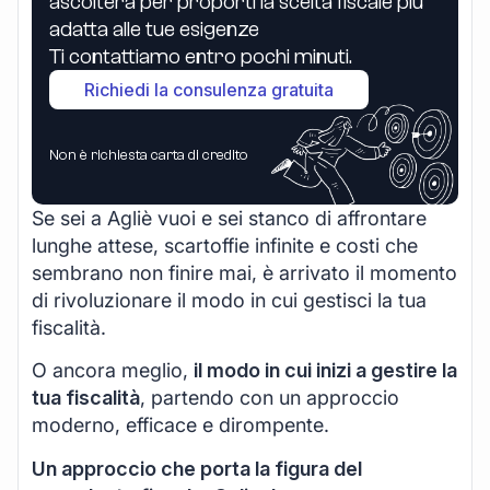
ascolterà per proporti la scelta fiscale più
adatta alle tue esigenze
Ti contattiamo entro pochi minuti.
Richiedi la consulenza gratuita
Non è richiesta carta di credito
Se sei a Agliè vuoi e sei stanco di affrontare
lunghe attese, scartoffie infinite e costi che
sembrano non finire mai, è arrivato il momento
di rivoluzionare il modo in cui gestisci la tua
fiscalità.
O ancora meglio,
il modo in cui inizi a gestire la
tua fiscalità
, partendo con un approccio
moderno, efficace e dirompente.
Un approccio che porta la figura del