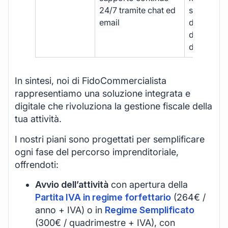
24/7 tramite chat ed
supporto
email
disponibil
durante gli
d’ufficio.
In sintesi, noi di FidoCommercialista
rappresentiamo una soluzione integrata e
digitale che rivoluziona la gestione fiscale della
tua attività.
I nostri piani sono progettati per semplificare
ogni fase del percorso imprenditoriale,
offrendoti:
Avvio dell’attività
con apertura della
Partita IVA in regime forfettario
(264€ /
anno + IVA) o in
Regime Semplificato
(300€ / quadrimestre + IVA), con