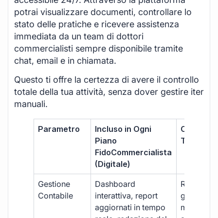
potrai visualizzare documenti, controllare lo
stato delle pratiche e ricevere assistenza
immediata da un team di dottori
commercialisti sempre disponibile tramite
chat, email e in chiamata.
Questo ti offre la certezza di avere il controllo
totale della tua attività, senza dover gestire iter
manuali.
Parametro
Incluso in Ogni
Commerci
Piano
Tradizion
FidoCommercialista
(Digitale)
Gestione
Dashboard
Report car
Contabile
interattiva, report
gestione
aggiornati in tempo
manuale,